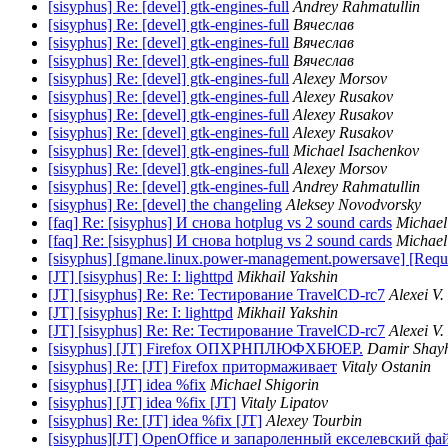
[sisyphus] Re: [devel] gtk-engines-full
Andrey Rahmatullin
[sisyphus] Re: [devel] gtk-engines-full
Вячеслав
[sisyphus] Re: [devel] gtk-engines-full
Вячеслав
[sisyphus] Re: [devel] gtk-engines-full
Вячеслав
[sisyphus] Re: [devel] gtk-engines-full
Alexey Morsov
[sisyphus] Re: [devel] gtk-engines-full
Alexey Rusakov
[sisyphus] Re: [devel] gtk-engines-full
Alexey Rusakov
[sisyphus] Re: [devel] gtk-engines-full
Alexey Rusakov
[sisyphus] Re: [devel] gtk-engines-full
Michael Isachenkov
[sisyphus] Re: [devel] gtk-engines-full
Alexey Morsov
[sisyphus] Re: [devel] gtk-engines-full
Andrey Rahmatullin
[sisyphus] Re: [devel] the changeling
Aleksey Novodvorsky
[faq] Re: [sisyphus] И снова hotplug vs 2 sound cards
Michael
[faq] Re: [sisyphus] И снова hotplug vs 2 sound cards
Michael
[sisyphus] [gmane.linux.power-management.powersave] [Request] 
[JT] [sisyphus] Re: I: lighttpd
Mikhail Yakshin
[JT] [sisyphus] Re: Re: Тестирование TravelCD-rc7
Alexei V.
[JT] [sisyphus] Re: I: lighttpd
Mikhail Yakshin
[JT] [sisyphus] Re: Re: Тестирование TravelCD-rc7
Alexei V.
[sisyphus] [JT] Firefox ОПХРНПЛЮФХБЮЕР.
Damir Shayh
[sisyphus] Re: [JT] Firefox притормаживает
Vitaly Ostanin
[sisyphus] [JT] idea %fix
Michael Shigorin
[sisyphus] [JT] idea %fix [JT]
Vitaly Lipatov
[sisyphus] Re: [JT] idea %fix [JT]
Alexey Tourbin
[sisyphus][JT] OpenOffice и запароленный екселевский фа