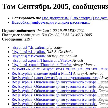
Том Сентябрь 2005, сообщени
Сортировать по:
[ по дискуссиям ]
[ по автору ]
[ по дате 
Подробная информация о списке рассылки...
Первое сообщение:
Чт Сен 1 00:19:49 MSD 2005
Последнее сообщение:
Пт Сен 30 21:53:24 MSD 2005
Сообщений:
2397
[sisyphus] *.la-файлы
php-coder
[sisyphus] *.la-файлы
Nick S. Grechukh
[sisyphus] *.la-файлы
Andrey Rahmatullin
[sisyphus] .xpm in Thunderbird/Firefox
Arioch
[sisyphus] .xpm in Thunderbird/Firefox
Alexey Morsov
=?iso-8859-1?q?=5Bsisyphus=5D_=ED=CF=C2=C9=CC=D
Re: [sisyphus] падение squid и NTLM
Andrey A. Yefremov
Re: [sisyphus] пакет dev из Бранч не устанавливается
Alexe
Re: [sisyphus] Обновление до августовского сизифа.
Eugen
Re: [sisyphus] Обновление до августовского сизифа.
Eugen
Re: [sisyphus] Обновление до августовского сизифа.
Eugen
Re: [sisyphus] Обновление до августовского сизифа.
Eugen
Re: [sisyphus] Обновление до августовского сизифа.
Eugen
Re: [sisyphus] Обновление до августовского сизифа.
Eugen