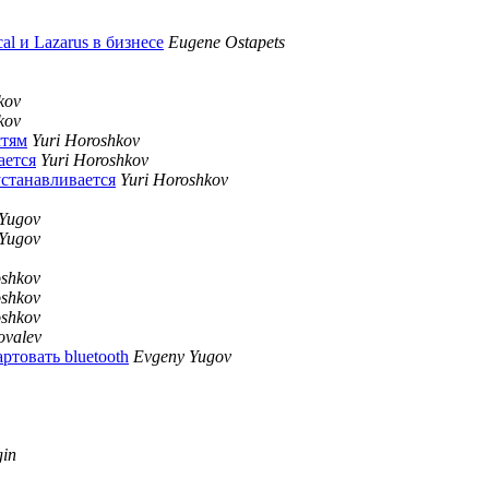
al и Lazarus в бизнесе
Eugene Ostapets
kov
kov
стям
Yuri Horoshkov
ается
Yuri Horoshkov
 устанавливается
Yuri Horoshkov
Yugov
Yugov
oshkov
oshkov
oshkov
valev
артовать bluetooth
Evgeny Yugov
gin