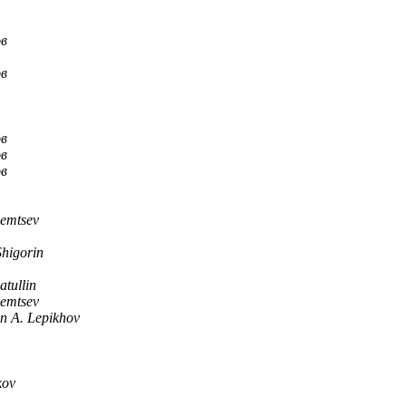
ов
ов
ов
ов
ов
zemtsev
Shigorin
tullin
zemtsev
n A. Lepikhov
kov