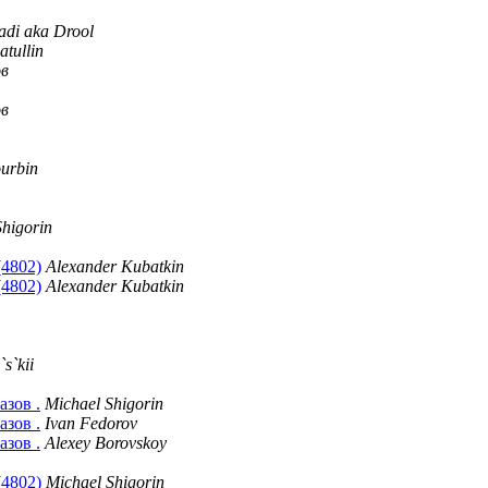
di aka Drool
tullin
ов
ов
ourbin
Shigorin
(4802)
Alexander Kubatkin
(4802)
Alexander Kubatkin
s`kii
азов .
Michael Shigorin
азов .
Ivan Fedorov
азов .
Alexey Borovskoy
(4802)
Michael Shigorin