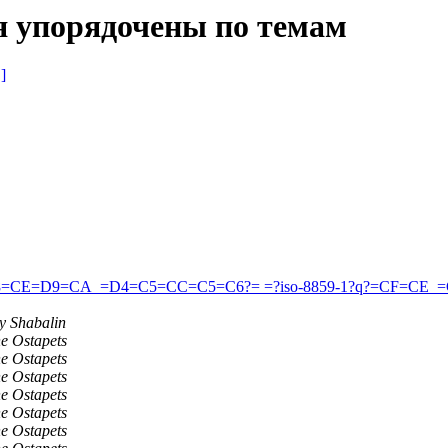
я упорядочены по темам
]
8=CE=D9=CA_=D4=C5=CC=C5=C6?= =?iso-8859-1?q?=CF=CE_=C
y Shabalin
e Ostapets
e Ostapets
e Ostapets
e Ostapets
e Ostapets
e Ostapets