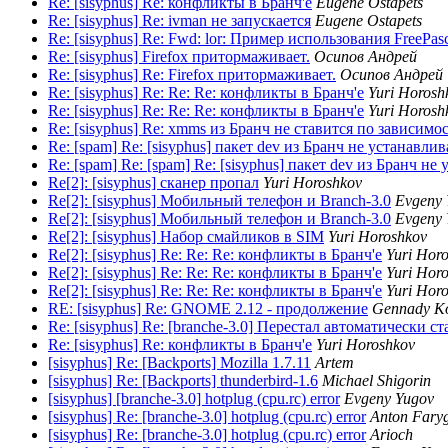
Re: [sisyphus] Re: конфликты в Бранч'e
Eugene Ostapets
Re: [sisyphus] Re: ivman не запускается
Eugene Ostapets
Re: [sisyphus] Re: Fwd: lor: Пример использования FreePasc
Re: [sisyphus] Firefox притормаживает.
Осипов Андрей
Re: [sisyphus] Re: Firefox притормаживает.
Осипов Андрей
Re: [sisyphus] Re: Re: Re: конфликты в Бранч'e
Yuri Horosh
Re: [sisyphus] Re: Re: Re: конфликты в Бранч'e
Yuri Horosh
Re: [sisyphus] Re: xmms из Бранч не ставится по зависимо
Re: [spam] Re: [sisyphus] пакет dev из Бранч не устанавлив
Re: [spam] Re: [spam] Re: [sisyphus] пакет dev из Бранч не
Re[2]: [sisyphus] сканер пропал
Yuri Horoshkov
Re[2]: [sisyphus] Мобильный телефон и Branch-3.0
Evgeny 
Re[2]: [sisyphus] Мобильный телефон и Branch-3.0
Evgeny 
Re[2]: [sisyphus] Набор смайликов в SIM
Yuri Horoshkov
Re[2]: [sisyphus] Re: Re: Re: конфликты в Бранч'e
Yuri Hor
Re[2]: [sisyphus] Re: Re: Re: конфликты в Бранч'e
Yuri Hor
Re[2]: [sisyphus] Re: Re: Re: конфликты в Бранч'e
Yuri Hor
RE: [sisyphus] Re: GNOME 2.12 - продолжение
Gennady Ko
Re: [sisyphus] Re: [branche-3.0] Перестал автоматически ст
Re: [sisyphus] Re: конфликты в Бранч'e
Yuri Horoshkov
[sisyphus] Re: [Backports] Mozilla 1.7.11
Artem
[sisyphus] Re: [Backports] thunderbird-1.6
Michael Shigorin
[sisyphus] [branche-3.0] hotplug (cpu.rc) error
Evgeny Yugov
[sisyphus] Re: [branche-3.0] hotplug (cpu.rc) error
Anton Fary
[sisyphus] Re: [branche-3.0] hotplug (cpu.rc) error
Arioch