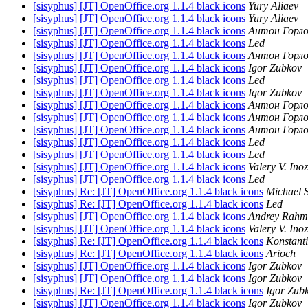
[sisyphus] [JT] OpenOffice.org 1.1.4 black icons
Yury Aliaev
[sisyphus] [JT] OpenOffice.org 1.1.4 black icons
Yury Aliaev
[sisyphus] [JT] OpenOffice.org 1.1.4 black icons
Антон Горл
[sisyphus] [JT] OpenOffice.org 1.1.4 black icons
Led
[sisyphus] [JT] OpenOffice.org 1.1.4 black icons
Антон Горл
[sisyphus] [JT] OpenOffice.org 1.1.4 black icons
Igor Zubkov
[sisyphus] [JT] OpenOffice.org 1.1.4 black icons
Led
[sisyphus] [JT] OpenOffice.org 1.1.4 black icons
Igor Zubkov
[sisyphus] [JT] OpenOffice.org 1.1.4 black icons
Антон Горл
[sisyphus] [JT] OpenOffice.org 1.1.4 black icons
Антон Горл
[sisyphus] [JT] OpenOffice.org 1.1.4 black icons
Антон Горл
[sisyphus] [JT] OpenOffice.org 1.1.4 black icons
Led
[sisyphus] [JT] OpenOffice.org 1.1.4 black icons
Led
[sisyphus] [JT] OpenOffice.org 1.1.4 black icons
Valery V. Ino
[sisyphus] [JT] OpenOffice.org 1.1.4 black icons
Led
[sisyphus] Re: [JT] OpenOffice.org 1.1.4 black icons
Michael 
[sisyphus] Re: [JT] OpenOffice.org 1.1.4 black icons
Led
[sisyphus] [JT] OpenOffice.org 1.1.4 black icons
Andrey Rahma
[sisyphus] [JT] OpenOffice.org 1.1.4 black icons
Valery V. Ino
[sisyphus] Re: [JT] OpenOffice.org 1.1.4 black icons
Konstanti
[sisyphus] Re: [JT] OpenOffice.org 1.1.4 black icons
Arioch
[sisyphus] [JT] OpenOffice.org 1.1.4 black icons
Igor Zubkov
[sisyphus] [JT] OpenOffice.org 1.1.4 black icons
Igor Zubkov
[sisyphus] Re: [JT] OpenOffice.org 1.1.4 black icons
Igor Zub
[sisyphus] [JT] OpenOffice.org 1.1.4 black icons
Igor Zubkov