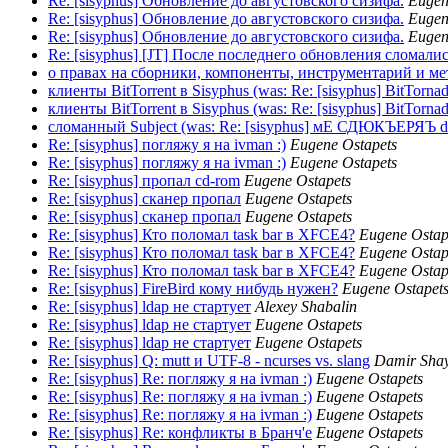
Re: [sisyphus] Обновление до августовского сизифа.
Eugen
Re: [sisyphus] Обновление до августовского сизифа.
Eugen
Re: [sisyphus] Обновление до августовского сизифа.
Eugen
Re: [sisyphus] [JT] После последнего обновления сломалис
о правах на сборники, компоненты, инструментарий и метак
клиенты BitTorrent в Sisyphus (was: Re: [sisyphus] BitTorna
клиенты BitTorrent в Sisyphus (was: Re: [sisyphus] BitTorna
сломанный Subject (was: Re: [sisyphus] мЕ СДЮКЪЕРЯЪ d
Re: [sisyphus] погляжу я на ivman :)
Eugene Ostapets
Re: [sisyphus] погляжу я на ivman :)
Eugene Ostapets
Re: [sisyphus] пропал cd-rom
Eugene Ostapets
Re: [sisyphus] сканер пропал
Eugene Ostapets
Re: [sisyphus] сканер пропал
Eugene Ostapets
Re: [sisyphus] Кто поломал task bar в XFCE4?
Eugene Ostap
Re: [sisyphus] Кто поломал task bar в XFCE4?
Eugene Ostap
Re: [sisyphus] Кто поломал task bar в XFCE4?
Eugene Ostap
Re: [sisyphus] FireBird кому нибудь нужен?
Eugene Ostapet
Re: [sisyphus] ldap не стартует
Alexey Shabalin
Re: [sisyphus] ldap не стартует
Eugene Ostapets
Re: [sisyphus] ldap не стартует
Eugene Ostapets
Re: [sisyphus] Q: mutt и UTF-8 - ncurses vs. slang
Damir Shay
Re: [sisyphus] Re: погляжу я на ivman :)
Eugene Ostapets
Re: [sisyphus] Re: погляжу я на ivman :)
Eugene Ostapets
Re: [sisyphus] Re: погляжу я на ivman :)
Eugene Ostapets
Re: [sisyphus] Re: конфликты в Бранч'e
Eugene Ostapets