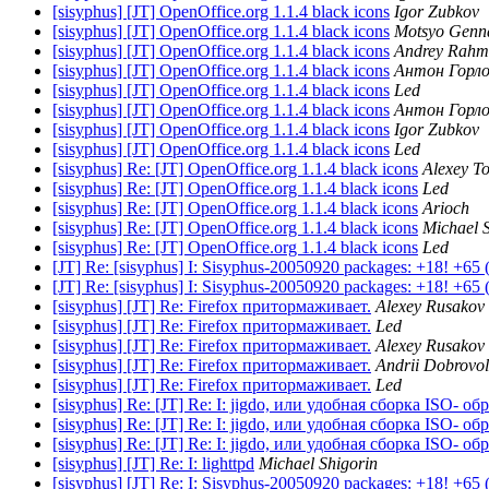
[sisyphus] [JT] OpenOffice.org 1.1.4 black icons
Igor Zubkov
[sisyphus] [JT] OpenOffice.org 1.1.4 black icons
Motsyo Genna
[sisyphus] [JT] OpenOffice.org 1.1.4 black icons
Andrey Rahma
[sisyphus] [JT] OpenOffice.org 1.1.4 black icons
Антон Горл
[sisyphus] [JT] OpenOffice.org 1.1.4 black icons
Led
[sisyphus] [JT] OpenOffice.org 1.1.4 black icons
Антон Горл
[sisyphus] [JT] OpenOffice.org 1.1.4 black icons
Igor Zubkov
[sisyphus] [JT] OpenOffice.org 1.1.4 black icons
Led
[sisyphus] Re: [JT] OpenOffice.org 1.1.4 black icons
Alexey T
[sisyphus] Re: [JT] OpenOffice.org 1.1.4 black icons
Led
[sisyphus] Re: [JT] OpenOffice.org 1.1.4 black icons
Arioch
[sisyphus] Re: [JT] OpenOffice.org 1.1.4 black icons
Michael 
[sisyphus] Re: [JT] OpenOffice.org 1.1.4 black icons
Led
[JT] Re: [sisyphus] I: Sisyphus-20050920 packages: +18! +65 
[JT] Re: [sisyphus] I: Sisyphus-20050920 packages: +18! +65 
[sisyphus] [JT] Re: Firefox притормаживает.
Alexey Rusakov
[sisyphus] [JT] Re: Firefox притормаживает.
Led
[sisyphus] [JT] Re: Firefox притормаживает.
Alexey Rusakov
[sisyphus] [JT] Re: Firefox притормаживает.
Andrii Dobrovol`
[sisyphus] [JT] Re: Firefox притормаживает.
Led
[sisyphus] Re: [JT] Re: I: jigdo, или удобная сборка ISO- обр
[sisyphus] Re: [JT] Re: I: jigdo, или удобная сборка ISO- обр
[sisyphus] Re: [JT] Re: I: jigdo, или удобная сборка ISO- обр
[sisyphus] [JT] Re: I: lighttpd
Michael Shigorin
[sisyphus] [JT] Re: I: Sisyphus-20050920 packages: +18! +65 