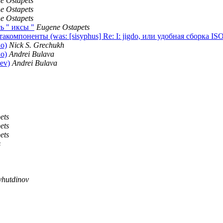
e Ostapets
e Ostapets
e Ostapets
ь " иксы "
Eugene Ostapets
омпоненты (was: [sisyphus] Re: I: jigdo, или удобная сборка ISO
do)
Nick S. Grechukh
do)
Andrei Bulava
ev)
Andrei Bulava
ets
ets
ets
s
hutdinov