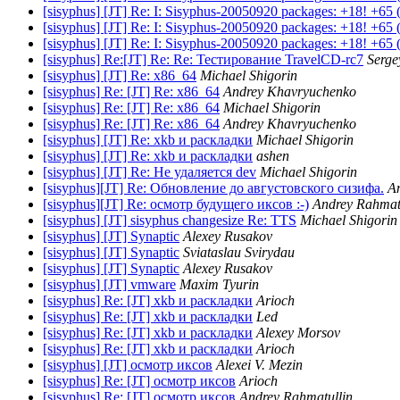
[sisyphus] [JT] Re: I: Sisyphus-20050920 packages: +18! +65 
[sisyphus] [JT] Re: I: Sisyphus-20050920 packages: +18! +65 
[sisyphus] [JT] Re: I: Sisyphus-20050920 packages: +18! +65 
[sisyphus] Re:[JT] Re: Re: Тестирование TravelCD-rc7
Serge
[sisyphus] [JT] Re: x86_64
Michael Shigorin
[sisyphus] Re: [JT] Re: x86_64
Andrey Khavryuchenko
[sisyphus] Re: [JT] Re: x86_64
Michael Shigorin
[sisyphus] Re: [JT] Re: x86_64
Andrey Khavryuchenko
[sisyphus] [JT] Re: xkb и раскладки
Michael Shigorin
[sisyphus] [JT] Re: xkb и раскладки
ashen
[sisyphus] [JT] Re: Не удаляется dev
Michael Shigorin
[sisyphus][JT] Re: Обновление до августовского сизифа.
A
[sisyphus][JT] Re: осмотр будущего иксов :-)
Andrey Rahmat
[sisyphus] [JT] sisyphus changesize Re: TTS
Michael Shigorin
[sisyphus] [JT] Synaptic
Alexey Rusakov
[sisyphus] [JT] Synaptic
Sviataslau Svirydau
[sisyphus] [JT] Synaptic
Alexey Rusakov
[sisyphus] [JT] vmware
Maxim Tyurin
[sisyphus] Re: [JT] xkb и раскладки
Arioch
[sisyphus] Re: [JT] xkb и раскладки
Led
[sisyphus] Re: [JT] xkb и раскладки
Alexey Morsov
[sisyphus] Re: [JT] xkb и раскладки
Arioch
[sisyphus] [JT] осмотр иксов
Alexei V. Mezin
[sisyphus] Re: [JT] осмотр иксов
Arioch
[sisyphus] Re: [JT] осмотр иксов
Andrey Rahmatullin