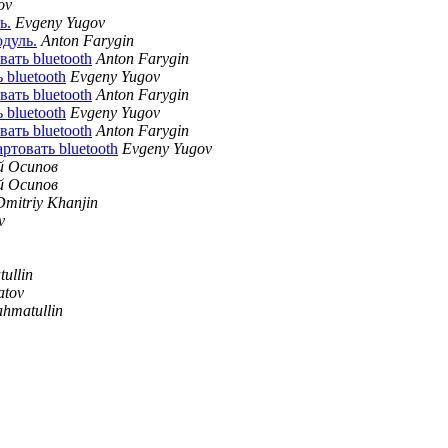
ov
ь.
Evgeny Yugov
одуль.
Anton Farygin
вать bluetooth
Anton Farygin
 bluetooth
Evgeny Yugov
вать bluetooth
Anton Farygin
 bluetooth
Evgeny Yugov
вать bluetooth
Anton Farygin
артовать bluetooth
Evgeny Yugov
й Осипов
й Осипов
Dmitriy Khanjin
v
ullin
atov
hmatullin