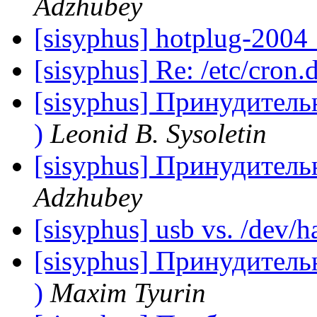
Adzhubey
[sisyphus] hotplug-2004
[sisyphus] Re: /etc/cron.
[sisyphus] Принудитель
)
Leonid B. Sysoletin
[sisyphus] Принудитель
Adzhubey
[sisyphus] usb vs. /dev/h
[sisyphus] Принудитель
)
Maxim Tyurin