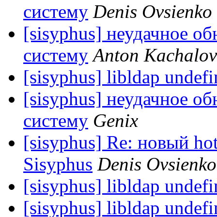
систему
Denis Ovsienko
[sisyphus] неудачное об
систему
Anton Kachalov
[sisyphus] libldap undef
[sisyphus] неудачное об
систему
Genix
[sisyphus] Re: новый ho
Sisyphus
Denis Ovsienko
[sisyphus] libldap undef
[sisyphus] libldap undef