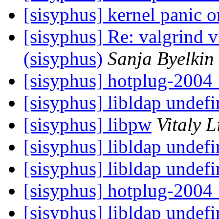
[sisyphus] kernel panic 
[sisyphus] Re: valgrind 
(sisyphus)
Sanja Byelkin
[sisyphus] hotplug-2004
[sisyphus] libldap undef
[sisyphus] libpw
Vitaly L
[sisyphus] libldap undef
[sisyphus] libldap undef
[sisyphus] hotplug-2004
[sisyphus] libldap undef