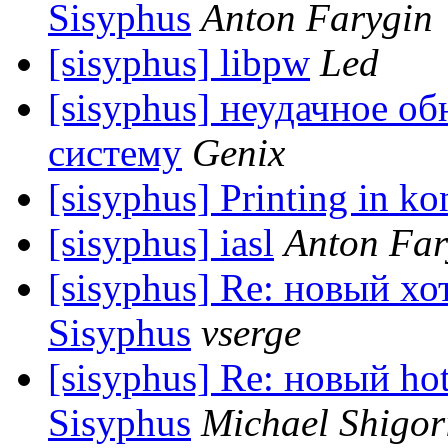
Sisyphus
Anton Farygin
[sisyphus] libpw
Led
[sisyphus] неудачное об
систему
Genix
[sisyphus] Printing in k
[sisyphus] iasl
Anton Far
[sisyphus] Re: новый хо
Sisyphus
vserge
[sisyphus] Re: новый ho
Sisyphus
Michael Shigor