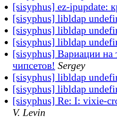
[sisyphus] ez-ipupdate: 
[sisyphus] libldap undef
[sisyphus] libldap undef
[sisyphus] libldap undef
[sisyphus] Вариации на
чипсетов!
Sergey
[sisyphus] libldap undef
[sisyphus] libldap undef
[sisyphus] Re: I: vixie-cr
V. Levin