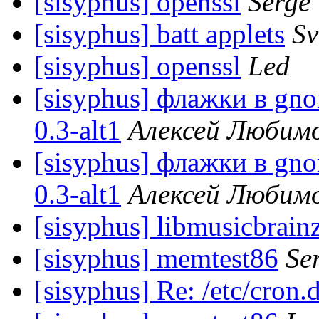
[sisyphus] openssl
Serge
[sisyphus] batt applets
Sv
[sisyphus] openssl
Led
[sisyphus] флажки в gno
0.3-alt1
Алексей Любим
[sisyphus] флажки в gno
0.3-alt1
Алексей Любим
[sisyphus] libmusicbrainz
[sisyphus] memtest86
Se
[sisyphus] Re: /etc/cron.