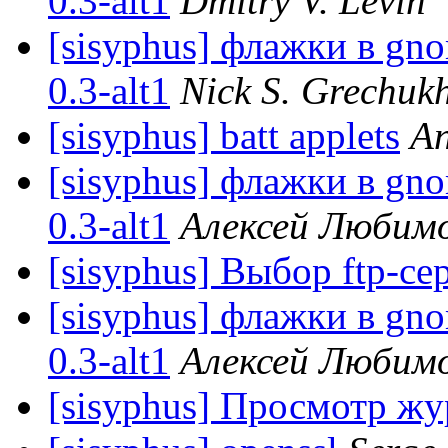
0.3-alt1
Dmitry V. Levin
[sisyphus] флажки в gno
0.3-alt1
Nick S. Grechuk
[sisyphus] batt applets
An
[sisyphus] флажки в gno
0.3-alt1
Алексей Любим
[sisyphus] Выбор ftp-се
[sisyphus] флажки в gno
0.3-alt1
Алексей Любим
[sisyphus] Просмотр ж