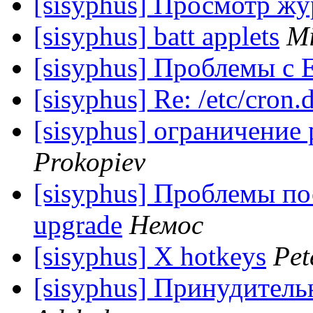
[sisyphus] Просмотр ж
[sisyphus] batt applets
Mi
[sisyphus] Проблемы с
[sisyphus] Re: /etc/cron.
[sisyphus] ограничение 
Prokopiev
[sisyphus] Проблемы пос
upgrade
Немос
[sisyphus] X hotkeys
Pet
[sisyphus] Принудитель