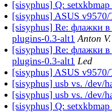
[sisyphus] Q: setxkbma
[sisyphus] ASUS v9570
[sisyphus] Re: флажки в
plugins-0.3-alt1
Anton V.
[sisyphus] Re: флажки в
plugins-0.3-alt1
Led
[sisyphus] ASUS v9570
[sisyphus] usb vs. /dev/h
[sisyphus] usb vs. /dev/h
[sisyphus] Q: setxkbma