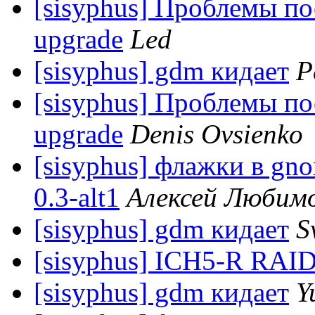
[sisyphus] Проблемы пос
upgrade
Led
[sisyphus] gdm кидает
P
[sisyphus] Проблемы пос
upgrade
Denis Ovsienko
[sisyphus] флажки в gno
0.3-alt1
Алексей Любим
[sisyphus] gdm кидает
S
[sisyphus] ICH5-R RAID
[sisyphus] gdm кидает
Y