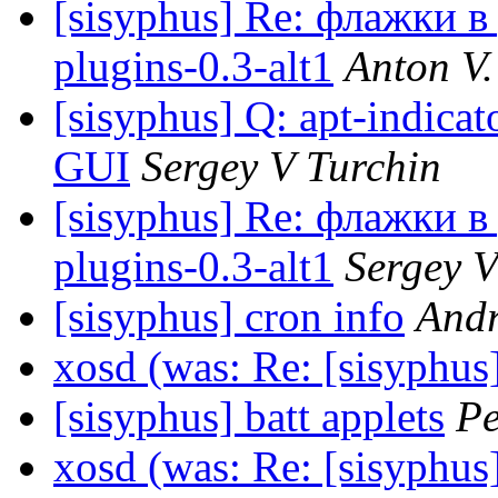
[sisyphus] Re: флажки в
plugins-0.3-alt1
Anton V.
[sisyphus] Q: apt-indicat
GUI
Sergey V Turchin
[sisyphus] Re: флажки в
plugins-0.3-alt1
Sergey V
[sisyphus] cron info
Andr
xosd (was: Re: [sisyphus]
[sisyphus] batt applets
Pe
xosd (was: Re: [sisyphus]