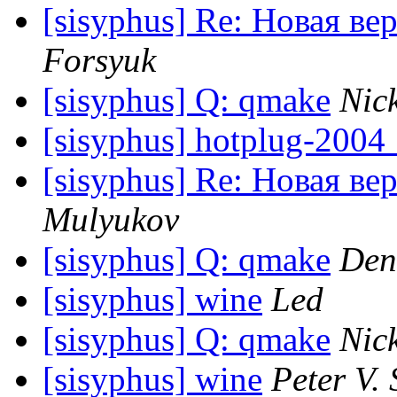
[sisyphus] Re: Новая вер
Forsyuk
[sisyphus] Q: qmake
Nic
[sisyphus] hotplug-2004
[sisyphus] Re: Новая вер
Mulyukov
[sisyphus] Q: qmake
Den
[sisyphus] wine
Led
[sisyphus] Q: qmake
Nic
[sisyphus] wine
Peter V. 