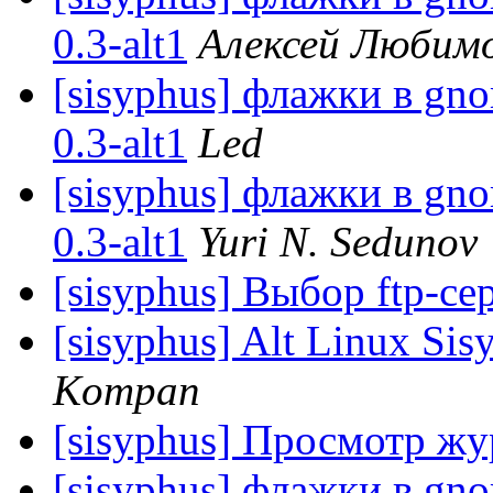
0.3-alt1
Алексей Любим
[sisyphus] флажки в gno
0.3-alt1
Led
[sisyphus] флажки в gno
0.3-alt1
Yuri N. Sedunov
[sisyphus] Выбор ftp-се
[sisyphus] Alt Linux Sis
Kompan
[sisyphus] Просмотр ж
[sisyphus] флажки в gno