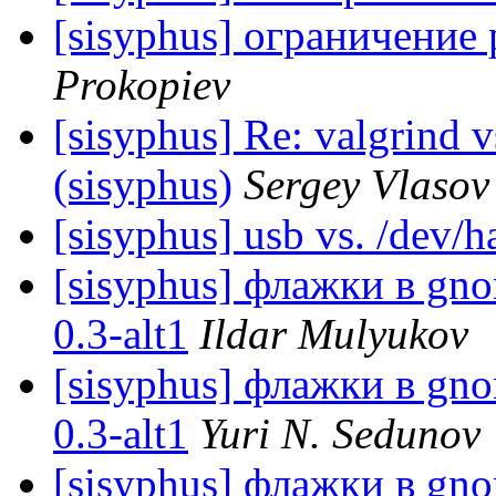
[sisyphus] ограничение 
Prokopiev
[sisyphus] Re: valgrind 
(sisyphus)
Sergey Vlasov
[sisyphus] usb vs. /dev/h
[sisyphus] флажки в gno
0.3-alt1
Ildar Mulyukov
[sisyphus] флажки в gno
0.3-alt1
Yuri N. Sedunov
[sisyphus] флажки в gno