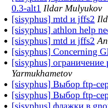
0.3-alt1
Ildar Mulyukov
[sisyphus] mtd и jffs2
Il
[sisyphus] athlon help n
[sisyphus] mtd и jffs2
An
[sisyphus] Concerning
[sisyphus] ограничение 
Yarmukhametov
[sisyphus] Выбор ftp-се
[sisyphus] Выбор ftp-се
[sisyphus] флажки в gno