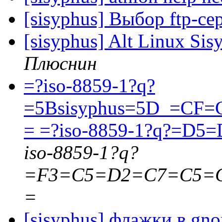
[sisyphus] Выбор ftp-се
[sisyphus] Alt Linux Sis
Плюснин
=?iso-8859-1?q?
=5Bsisyphus=5D_=CF
= =?iso-8859-1?q?=D5
iso-8859-1?q?
=F3=C5=D2=C7=C5=
=
[sisyphus] флажки в gno