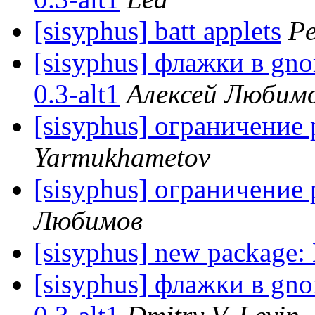
[sisyphus] batt applets
Pe
[sisyphus] флажки в gno
0.3-alt1
Алексей Любим
[sisyphus] ограничение 
Yarmukhametov
[sisyphus] ограничение 
Любимов
[sisyphus] new package
[sisyphus] флажки в gno