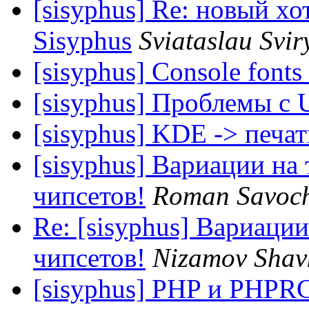
[sisyphus] Re: новый хо
Sisyphus
Sviataslau Svi
[sisyphus] Console fonts
[sisyphus] Проблемы с 
[sisyphus] KDE -> печат
[sisyphus] Вариации на
чипсетов!
Roman Savoc
Re: [sisyphus] Вариаци
чипсетов!
Nizamov Shav
[sisyphus] PHP и PHPR