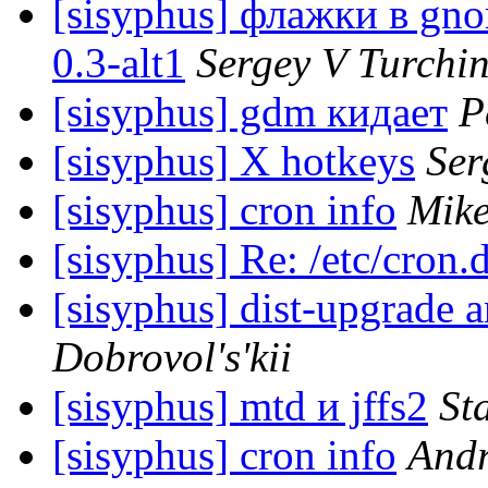
[sisyphus] флажки в gno
0.3-alt1
Sergey V Turchi
[sisyphus] gdm кидает
P
[sisyphus] X hotkeys
Ser
[sisyphus] cron info
Mike
[sisyphus] Re: /etc/cron.
[sisyphus] dist-upgrade 
Dobrovol's'kii
[sisyphus] mtd и jffs2
St
[sisyphus] cron info
Andr