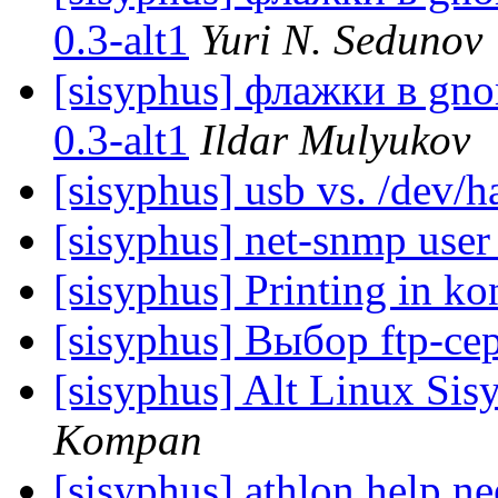
0.3-alt1
Yuri N. Sedunov
[sisyphus] флажки в gno
0.3-alt1
Ildar Mulyukov
[sisyphus] usb vs. /dev/h
[sisyphus] net-snmp use
[sisyphus] Printing in k
[sisyphus] Выбор ftp-се
[sisyphus] Alt Linux Sis
Kompan
[sisyphus] athlon help n