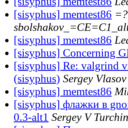
[sisyphus] memtest86
Le
[sisyphus] memtest86
=?
sbolshakov_=CE=C1_al
[sisyphus] memtest86
Le
[sisyphus] Concerning
[sisyphus] Re: valgrind 
(sisyphus)
Sergey Vlasov
[sisyphus] memtest86
Mi
[sisyphus] флажки в gno
0.3-alt1
Sergey V Turchi