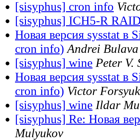
[sisyphus] cron info
Vict
[sisyphus] ICH5-R RAID
Новая версия sysstat в S
cron info)
Andrei Bulava
[sisyphus] wine
Peter V. 
Новая версия sysstat в S
cron info)
Victor Forsyuk
[sisyphus] wine
Ildar Mu
[sisyphus] Re: Новая вер
Mulyukov