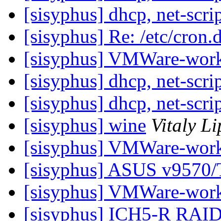
[sisyphus] dhcp, net-scrip
[sisyphus] Re: /etc/cron.
[sisyphus] VMWare-work
[sisyphus] dhcp, net-scrip
[sisyphus] dhcp, net-scrip
[sisyphus] wine
Vitaly L
[sisyphus] VMWare-work
[sisyphus] ASUS v9570
[sisyphus] VMWare-work
[sisyphus] ICH5-R RAID