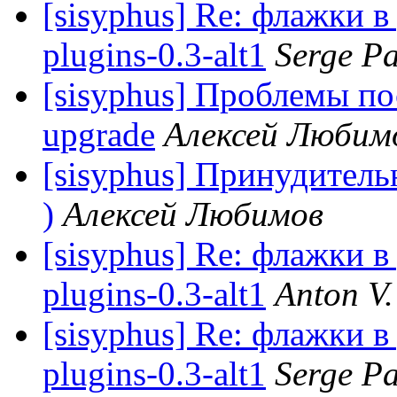
[sisyphus] Re: флажки в
plugins-0.3-alt1
Serge Pa
[sisyphus] Проблемы пос
upgrade
Алексей Любим
[sisyphus] Принудитель
)
Алексей Любимов
[sisyphus] Re: флажки в
plugins-0.3-alt1
Anton V.
[sisyphus] Re: флажки в
plugins-0.3-alt1
Serge Pa