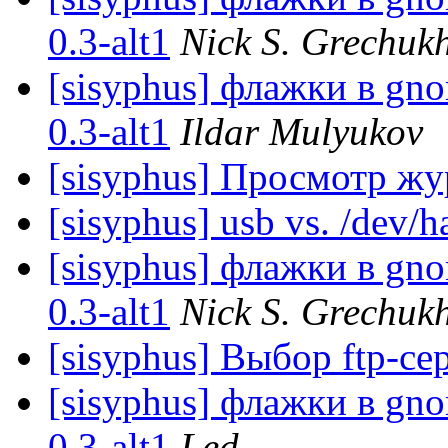
0.3-alt1
Nick S. Grechuk
[sisyphus] флажки в gno
0.3-alt1
Ildar Mulyukov
[sisyphus] Просмотр ж
[sisyphus] usb vs. /dev/h
[sisyphus] флажки в gno
0.3-alt1
Nick S. Grechuk
[sisyphus] Выбор ftp-се
[sisyphus] флажки в gno
0.3-alt1
Led