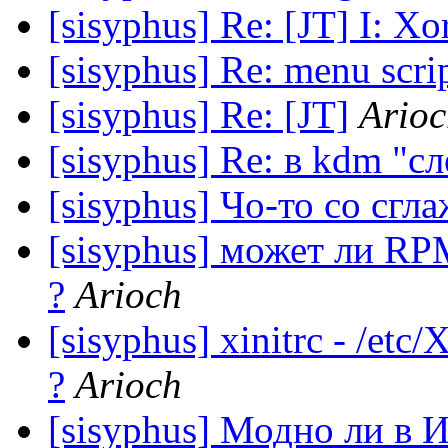
[sisyphus] Re: [JT] I: X
[sisyphus] Re: menu scri
[sisyphus] Re: [JT]
Ario
[sisyphus] Re: в kdm "с
[sisyphus] Чо-то со сг
[sisyphus] может ли RP
?
Arioch
[sisyphus] xinitrc - /et
?
Arioch
[sisyphus] Модно ли в 