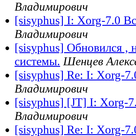
Владимирович
[sisyphus] I: Xorg-7.0 В
Владимирович
[sisyphus] Обновился , 
системы.
Шенцев Алекс
[sisyphus] Re: I: Xorg-7
Владимирович
[sisyphus] [JT] I: Xorg-
Владимирович
[sisyphus] Re: I: Xorg-7