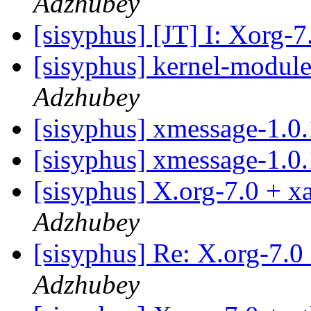
Adzhubey
[sisyphus] [JT] I: Xorg-
[sisyphus] kernel-modul
Adzhubey
[sisyphus] xmessage-1.0.
[sisyphus] xmessage-1.0.
[sisyphus] X.org-7.0 + x
Adzhubey
[sisyphus] Re: X.org-7.0
Adzhubey