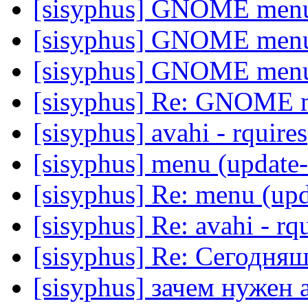
[sisyphus] GNOME men
[sisyphus] GNOME men
[sisyphus] GNOME men
[sisyphus] Re: GNOME 
[sisyphus] avahi - rquires
[sisyphus] menu (update
[sisyphus] Re: menu (up
[sisyphus] Re: avahi - rq
[sisyphus] Re: Сегодня
[sisyphus] зачем нужен a