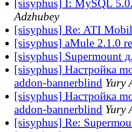
[sisyphus] I: MySQL 5.0.
Adzhubey
[sisyphus] Re: ATI Mobi
[sisyphus] aMule 2.1.0 r
[sisyphus] Supermount д
[sisyphus] Настройка mo
addon-bannerblind
Yury 
[sisyphus] Настройка mo
addon-bannerblind
Yury 
[sisyphus] Re: Supermou