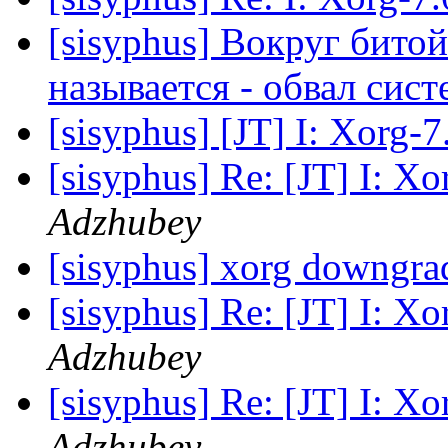
[sisyphus] Вокруг бито
называется - обвал сист
[sisyphus] [JT] I: Xorg-
[sisyphus] Re: [JT] I: X
Adzhubey
[sisyphus] xorg downgra
[sisyphus] Re: [JT] I: X
Adzhubey
[sisyphus] Re: [JT] I: X
Adzhubey