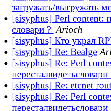
загружать/выгружать м
[sisyphus] Perl content:
словари ?
Arioch
[sisyphus] Кто украл R
[sisyphus] Re: Bealge
Ar
[sisyphus] Re: Perl conte
пересталвидетьсловари 
[sisyphus] Re: etcnet rou
[sisyphus] Re: Perl conte
пересталвидетьсловари 