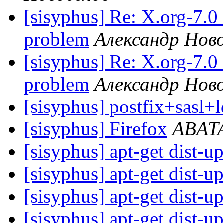
[sisyphus] Re: X.org-7.0
problem
Александр Нов
[sisyphus] Re: X.org-7.0
problem
Александр Нов
[sisyphus] postfix+sasl+
[sisyphus] Firefox
ABAT
[sisyphus] apt-get dist-
[sisyphus] apt-get dist-
[sisyphus] apt-get dist-
[sisyphus] apt-get dist-