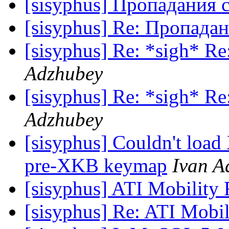
[sisyphus] Пропадания 
[sisyphus] Re: Пропада
[sisyphus] Re: *sigh* Re
Adzhubey
[sisyphus] Re: *sigh* Re
Adzhubey
[sisyphus] Couldn't load
pre-XKB keymap
Ivan A
[sisyphus] ATI Mobility
[sisyphus] Re: ATI Mobi