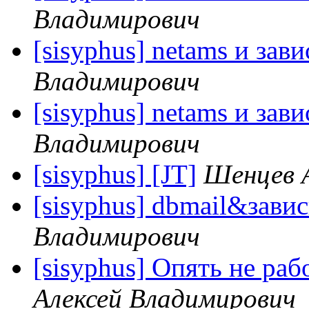
Владимирович
[sisyphus] netams и зав
Владимирович
[sisyphus] netams и зав
Владимирович
[sisyphus] [JT]
Шенцев 
[sisyphus] dbmail&зави
Владимирович
[sisyphus] Опять не раб
Алексей Владимирович