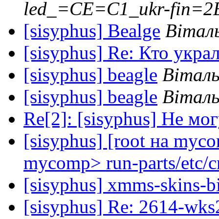
led_=CE=C1_ukr-fin=
[sisyphus] Bealge
Віталь
[sisyphus] Re: Кто укр
[sisyphus] beagle
Віталь
[sisyphus] beagle
Віталь
Re[2]: [sisyphus] Не мог
[sisyphus] [root на myc
mycomp> run-parts/etc/cr
[sisyphus] xmms-skins-b
[sisyphus] Re: 2614-wk