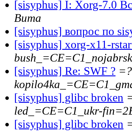
[sisyphus] I: Xorg-7.0 В
Вита
[sisyphus] вопрос по sis
[sisyphus] xorg-x11-rstar
bush_=CE=C1_nojabrs
[sisyphus] Re: SWF ?
=?
kopilo4ka_=CE=C1_gm
[sisyphus] glibc broken
=
led_=CE=C1_ukr-fin=
[sisyphus] glibc broken
=