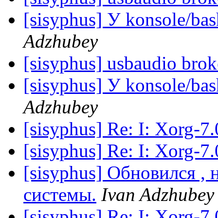
[sisyphus] У konsole/ba
Adzhubey
[sisyphus] usbaudio bro
[sisyphus] У konsole/ba
Adzhubey
[sisyphus] Re: I: Xorg-7
[sisyphus] Re: I: Xorg-7
[sisyphus] Обновился , 
системы.
Ivan Adzhubey
[sisyphus] Re: I: Xorg-7