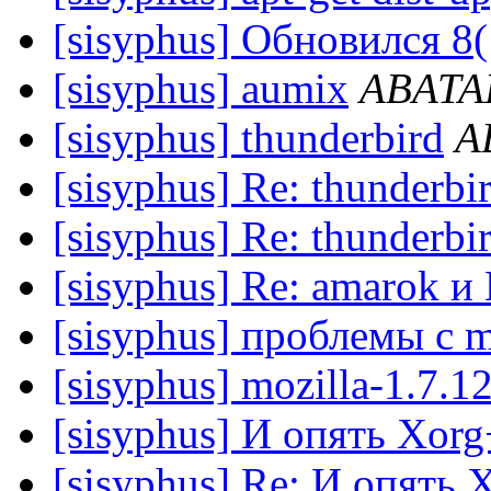
[sisyphus] Обновился 8(
[sisyphus] aumix
ABATA
[sisyphus] thunderbird
A
[sisyphus] Re: thunderbi
[sisyphus] Re: thunderbi
[sisyphus] Re: amarok 
[sisyphus] проблемы с m
[sisyphus] mozilla-1.7.12
[sisyphus] И опять Xorg
[sisyphus] Re: И опять 