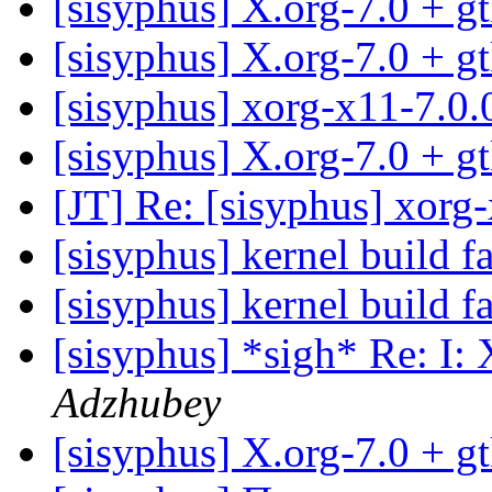
[sisyphus] X.org-7.0 + g
[sisyphus] X.org-7.0 + g
[sisyphus] xorg-x11-7.0.
[sisyphus] X.org-7.0 + g
[JT] Re: [sisyphus] xorg-
[sisyphus] kernel build fa
[sisyphus] kernel build fa
[sisyphus] *sigh* Re: I:
Adzhubey
[sisyphus] X.org-7.0 + g