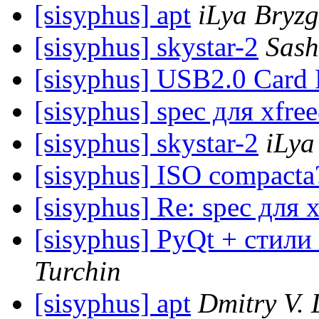
[sisyphus] apt
iLya Bryz
[sisyphus] skystar-2
Sash
[sisyphus] USB2.0 Card 
[sisyphus] spec для xfre
[sisyphus] skystar-2
iLya
[sisyphus] ISO compacta
[sisyphus] Re: spec для 
[sisyphus] PyQt + стили
Turchin
[sisyphus] apt
Dmitry V. 