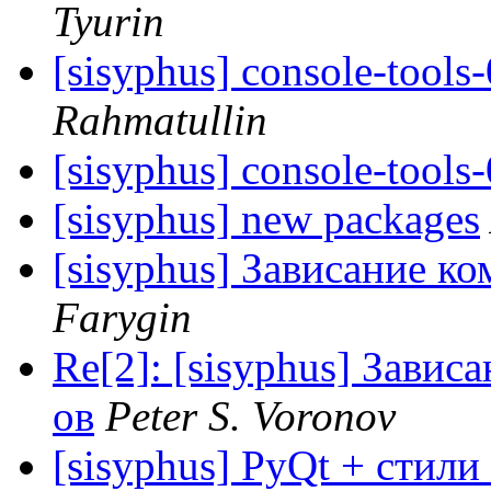
Tyurin
[sisyphus] console-tools
Rahmatullin
[sisyphus] console-tools
[sisyphus] new packages
[sisyphus] Зависание ко
Farygin
Re[2]: [sisyphus] Завис
ов
Peter S. Voronov
[sisyphus] PyQt + стили