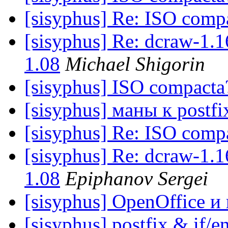
[sisyphus] Re: ISO comp
[sisyphus] Re: dcraw-1
1.08
Michael Shigorin
[sisyphus] ISO compacta
[sisyphus] маны к postf
[sisyphus] Re: ISO comp
[sisyphus] Re: dcraw-1
1.08
Epiphanov Sergei
[sisyphus] OpenOffice 
[sisyphus] postfix & if/e