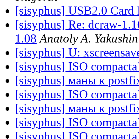
[sisyphus] USB2.0 Card 
[sisyphus] Re: dcraw-1
1.08
Anatoly A. Yakushin
[sisyphus] U: xscreensav
[sisyphus] ISO compacta
[sisyphus] маны к postf
[sisyphus] ISO compacta
[sisyphus] маны к postf
[sisyphus] ISO compacta
[sisyphus] ISO compacta