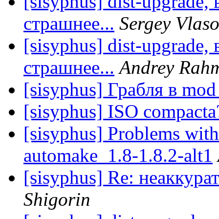
[sisyphus] dist-upgrade,
страшнее...
Sergey Vlas
[sisyphus] dist-upgrade,
страшнее...
Andrey Rahm
[sisyphus] Грабля в mod
[sisyphus] ISO compacta
[sisyphus] Problems with
automake_1.8-1.8.2-alt1
[sisyphus] Re: неаккур
Shigorin