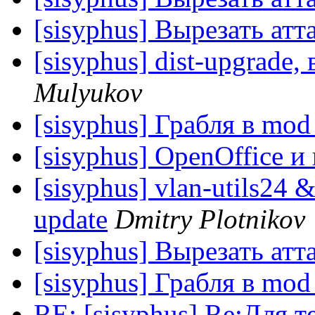
[sisyphus] Вырезать атт
[sisyphus] dist-upgrade,
Mulyukov
[sisyphus] Грабля в mod
[sisyphus] OpenOffice 
[sisyphus] vlan-utils24 
update
Dmitry Plotnikov
[sisyphus] Вырезать атт
[sisyphus] Грабля в mod
RE: [sisyphus] Re:Для т