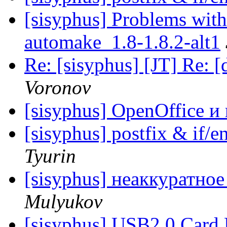
[sisyphus] Problems with
automake_1.8-1.8.2-alt1
Re: [sisyphus] [JT] Re: 
Voronov
[sisyphus] OpenOffice 
[sisyphus] postfix & if/e
Tyurin
[sisyphus] неаккуратно
Mulyukov
[sisyphus] USB2.0 Card 