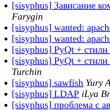
[sisyphus] Зависание ко
Farygin
[sisyphus] wanted: apach
[sisyphus] wanted: apach
[sisyphus] PyQt + стили
[sisyphus] PyQt + стили
Turchin
[sisyphus] sawfish
Yury A
[sisyphus] LDAP
iLya B
[sisyphus] проблема с 