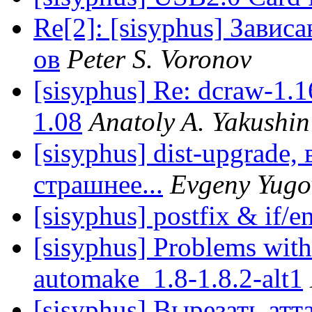
Re[2]: [sisyphus] Завис
ов
Peter S. Voronov
[sisyphus] Re: dcraw-1
1.08
Anatoly A. Yakushin
[sisyphus] dist-upgrade,
страшнее...
Evgeny Yugo
[sisyphus] postfix & if/e
[sisyphus] Problems with
automake_1.8-1.8.2-alt1
[sisyphus] Вырезать атт