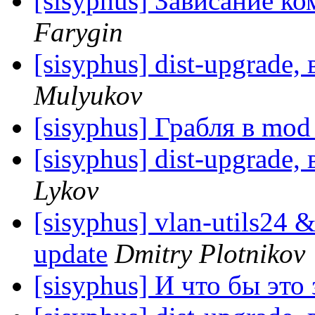
[sisyphus] Зависание ко
Farygin
[sisyphus] dist-upgrade,
Mulyukov
[sisyphus] Грабля в mod
[sisyphus] dist-upgrade,
Lykov
[sisyphus] vlan-utils24 
update
Dmitry Plotnikov
[sisyphus] И что бы это