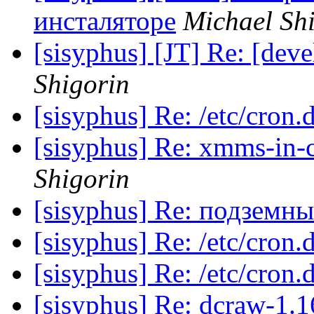
инсталяторе
Michael Sh
[sisyphus] [JT] Re: [dev
Shigorin
[sisyphus] Re: /etc/cron.
[sisyphus] Re: xmms-in-c
Shigorin
[sisyphus] Re: подземны
[sisyphus] Re: /etc/cron.
[sisyphus] Re: /etc/cron.
[sisyphus] Re: dcraw-1