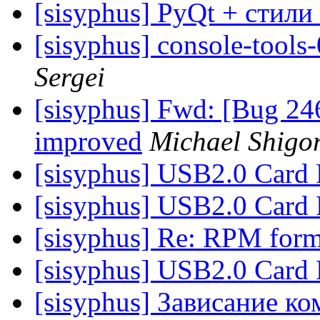
[sisyphus] PyQt + стили
[sisyphus] console-tools
Sergei
[sisyphus] Fwd: [Bug 2465
improved
Michael Shigo
[sisyphus] USB2.0 Card 
[sisyphus] USB2.0 Card 
[sisyphus] Re: RPM form
[sisyphus] USB2.0 Card 
[sisyphus] Зависание ко