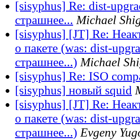
[sisyphus] Re: dist-upgr
страшнее...
Michael Shi
[sisyphus] [JT] Re: Не
о пакете (was: dist-upgr
страшнее...)
Michael Shi
[sisyphus] Re: ISO comp
[sisyphus] новый squid
[sisyphus] [JT] Re: Не
о пакете (was: dist-upgr
страшнее...)
Evgeny Yug