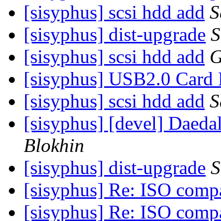
[sisyphus] scsi hdd add
S
[sisyphus] dist-upgrade
S
[sisyphus] scsi hdd add
G
[sisyphus] USB2.0 Card 
[sisyphus] scsi hdd add
S
[sisyphus] [devel] Daed
Blokhin
[sisyphus] dist-upgrade
S
[sisyphus] Re: ISO comp
[sisyphus] Re: ISO comp