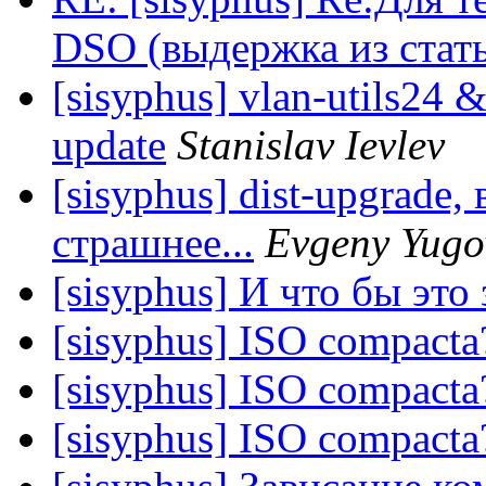
DSO (выдержка из стат
[sisyphus] vlan-utils24 
update
Stanislav Ievlev
[sisyphus] dist-upgrade,
страшнее...
Evgeny Yugo
[sisyphus] И что бы это
[sisyphus] ISO compacta
[sisyphus] ISO compacta
[sisyphus] ISO compacta