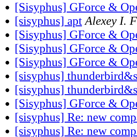
[Sisyphus] GForce & O
[sisyphus] apt
Alexey I. F
[Sisyphus] GForce & O
[Sisyphus] GForce & O
[Sisyphus] GForce & O
[sisyphus] thunderbird&s
[sisyphus] thunderbird&s
[Sisyphus] GForce & O
[sisyphus] Re: new comp
[sisyphus] Re: new comp