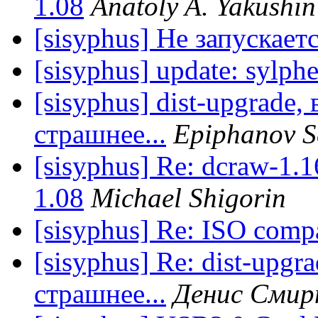
1.08
Anatoly A. Yakushin
[sisyphus] Не запускаетс
[sisyphus] update: sylph
[sisyphus] dist-upgrade,
страшнее...
Epiphanov S
[sisyphus] Re: dcraw-1
1.08
Michael Shigorin
[sisyphus] Re: ISO comp
[sisyphus] Re: dist-upgr
страшнее...
Денис Смир