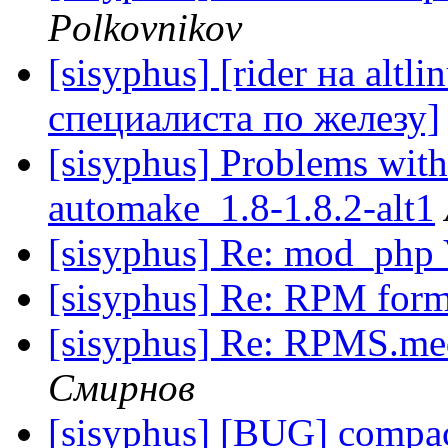
Polkovnikov
[sisyphus] [rider на alt
специалиста по железу]
[sisyphus] Problems with
automake_1.8-1.8.2-alt1
[sisyphus] Re: mod_php
[sisyphus] Re: RPM form
[sisyphus] Re: RPMS.me
Смирнов
[sisyphus] [BUG] compa