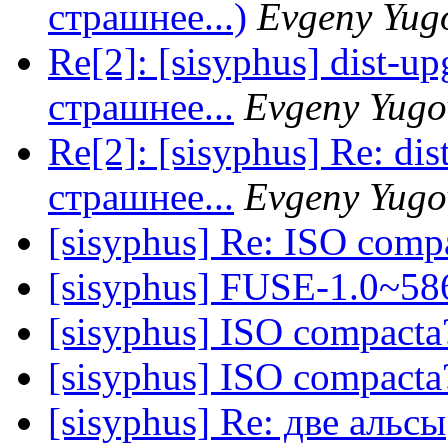
страшнее...)
Evgeny Yug
Re[2]: [sisyphus] dist-u
страшнее...
Evgeny Yugo
Re[2]: [sisyphus] Re: di
страшнее...
Evgeny Yugo
[sisyphus] Re: ISO comp
[sisyphus] FUSE-1.0~58
[sisyphus] ISO compacta
[sisyphus] ISO compacta
[sisyphus] Re: две альсы