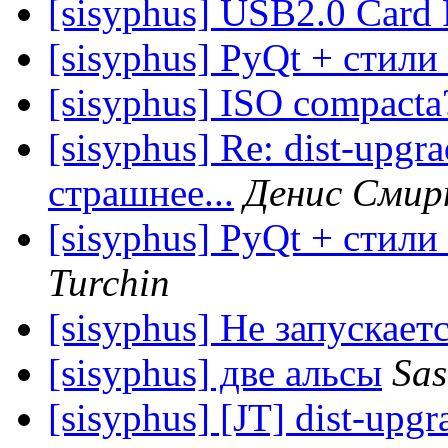
[sisyphus] USB2.0 Card 
[sisyphus] PyQt + стили
[sisyphus] ISO compacta
[sisyphus] Re: dist-upgr
страшнее...
Денис Смир
[sisyphus] PyQt + стили
Turchin
[sisyphus] Не запускаетс
[sisyphus] две альсы
Sas
[sisyphus] [JT] dist-upg