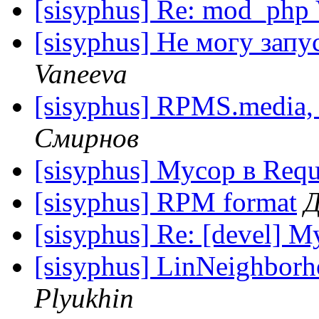
[sisyphus] Re: mod_php
[sisyphus] Не могу запу
Vaneeva
[sisyphus] RPMS.media,
Смирнов
[sisyphus] Мусор в Requ
[sisyphus] RPM format
Д
[sisyphus] Re: [devel] М
[sisyphus] LinNeighbor
Plyukhin