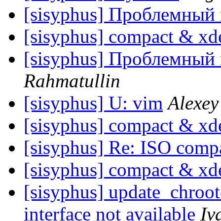
[sisyphus] Проблемный 
[sisyphus] compact & xde
[sisyphus] Проблемный 
Rahmatullin
[sisyphus] U: vim
Alexey 
[sisyphus] compact & xde
[sisyphus] Re: ISO comp
[sisyphus] compact & xde
[sisyphus] update_chroot
interface not available
Iv