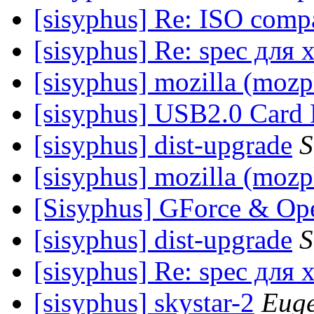
[sisyphus] Re: ISO comp
[sisyphus] Re: spec для 
[sisyphus] mozilla (mozp
[sisyphus] USB2.0 Card 
[sisyphus] dist-upgrade
S
[sisyphus] mozilla (mozp
[Sisyphus] GForce & O
[sisyphus] dist-upgrade
S
[sisyphus] Re: spec для 
[sisyphus] skystar-2
Euge