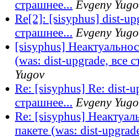
страшнее...
Evgeny Yugo
Re[2]: [sisyphus] dist-u
страшнее...
Evgeny Yugo
[sisyphus] Неактуально
(was: dist-upgrade, все 
Yugov
Re: [sisyphus] Re: dist-
страшнее...
Evgeny Yugo
Re: [sisyphus] Неактуа
пакете (was: dist-upgrad