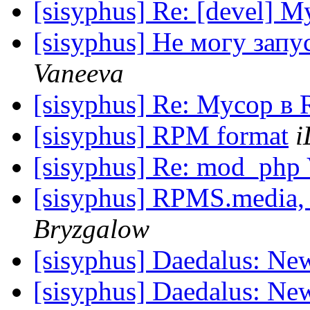
[sisyphus] Re: [devel] М
[sisyphus] Не могу запу
Vaneeva
[sisyphus] Re: Мусор в 
[sisyphus] RPM format
i
[sisyphus] Re: mod_php
[sisyphus] RPMS.media,
Bryzgalow
[sisyphus] Daedalus: Ne
[sisyphus] Daedalus: Ne