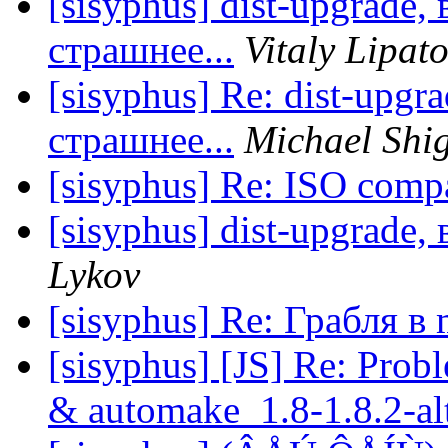
[sisyphus] dist-upgrade,
страшнее...
Vitaly Lipat
[sisyphus] Re: dist-upgr
страшнее...
Michael Shi
[sisyphus] Re: ISO comp
[sisyphus] dist-upgrade,
Lykov
[sisyphus] Re: Грабля в 
[sisyphus] [JS] Re: Prob
& automake_1.8-1.8.2-al