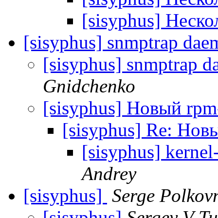
[sisyphus] Неск
[sisyphus] snmptrap daem
[sisyphus] snmptrap da
Gnidchenko
[sisyphus] Новый rpm-
[sisyphus] Re: Нов
[sisyphus] kernel-
Andrey
[sisyphus]
Serge Polkov
[sisyphus]
Sergey V Tu