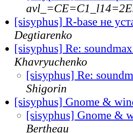
avl_=CE=C1_l14=2E
[sisyphus] R-base не ус
Degtiarenko
[sisyphus] Re: soundmax
Khavryuchenko
[sisyphus] Re: soundm
Shigorin
[sisyphus] Gnome & wi
[sisyphus] Gnome & 
Bertheau