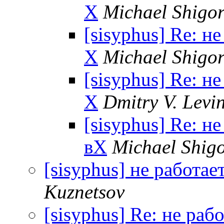
X
Michael Shigor
[sisyphus] Re: н
X
Michael Shigor
[sisyphus] Re: н
X
Dmitry V. Levi
[sisyphus] Re: н
вX
Michael Shigo
[sisyphus] не работае
Kuznetsov
[sisyphus] Re: не раб