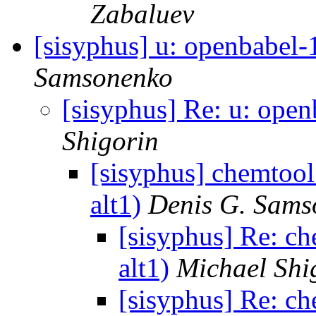
Zabaluev
[sisyphus] u: openbabel-
Samsonenko
[sisyphus] Re: u: open
Shigorin
[sisyphus] chemtool
alt1)
Denis G. Sams
[sisyphus] Re: c
alt1)
Michael Shi
[sisyphus] Re: c