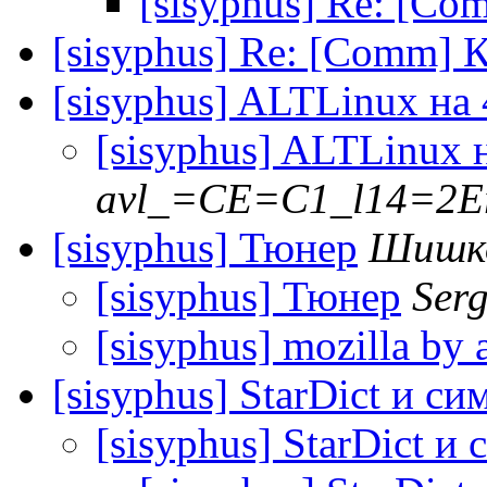
[sisyphus] Re: [Co
[sisyphus] Re: [Comm] 
[sisyphus] ALTLinux на
[sisyphus] ALTLinux 
avl_=CE=C1_l14=2E
[sisyphus] Тюнер
Шишко
[sisyphus] Тюнер
Serg
[sisyphus] mozilla by 
[sisyphus] StarDict и с
[sisyphus] StarDict и