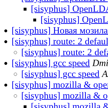
[sisyphus] OpenL
[sisyphus] Open
[sisyphus] Новая мозила
[sisyphus] route: 2 defau
[sisyphus] route: 2 de
[sisyphus] gcc speed
Dmi
[sisyphus] gcc speed
А
[sisyphus] mozilla & ope
[sisyphus] mozilla & o
[sisyphus] mozilla 