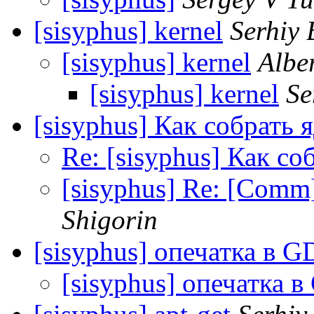
[sisyphus] kernel
Serhiy 
[sisyphus] kernel
Alber
[sisyphus] kernel
Se
[sisyphus] Как собрать 
Re: [sisyphus] Как со
[sisyphus] Re: [Comm
Shigorin
[sisyphus] опечатка в 
[sisyphus] опечатка 