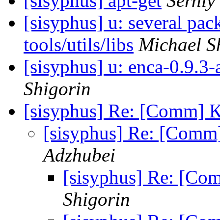
[sisyphus] apt-get
Serhiy
[sisyphus] u: several pack
tools/utils/libs
Michael S
[sisyphus] u: enca-0.9.3-a
Shigorin
[sisyphus] Re: [Comm] 
[sisyphus] Re: [Comm
Adzhubei
[sisyphus] Re: [Co
Shigorin