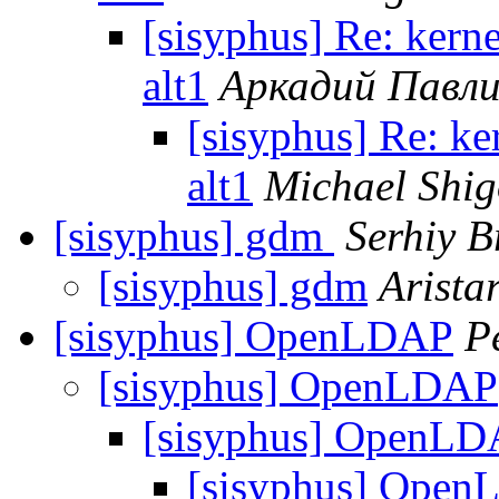
[sisyphus] Re: kern
alt1
Аркадий Павл
[sisyphus] Re: ke
alt1
Michael Shig
[sisyphus] gdm
Serhiy B
[sisyphus] gdm
Arista
[sisyphus] OpenLDAP
Pe
[sisyphus] OpenLDAP
[sisyphus] OpenL
[sisyphus] Ope