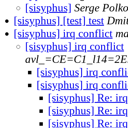
[sisyphus]
Serge Polk
[sisyphus] [test] test
Dmit
[sisyphus] irq conflict
ma
[sisyphus] irq conflict
avl_=CE=C1_l14=2E
[sisyphus] irq confli
[sisyphus] irq confli
[sisyphus] Re: irq
[sisyphus] Re: irq
[sisyphus] Re: irq