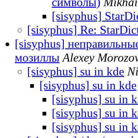
символы)
Mikhai
[sisyphus] StarD
[sisyphus] Re: StarDi
[sisyphus] неправильны
мозиллы
Alexey Morozo
[sisyphus] su in kde
Ni
[sisyphus] su in kde
[sisyphus] su in 
[sisyphus] su in 
[sisyphus] su in 