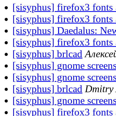
[sisyphus] firefox3 fonts 
[sisyphus] firefox3 fonts 
[sisyphus] Daedalus: Ne
[sisyphus] firefox3 fonts 
[sisyphus] brlcad
Алексе
[sisyphus] gnome screen
[sisyphus] gnome screen
[sisyphus] brlcad
Dmitry
[sisyphus] gnome screen
[sisyphus] firefox3 fonts 