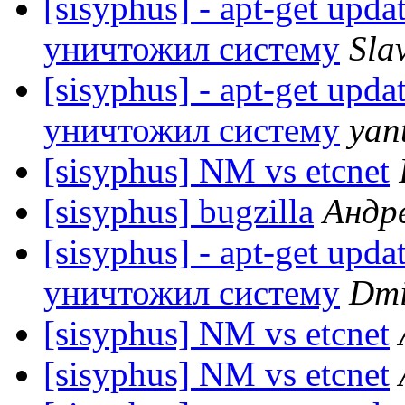
[sisyphus] - apt-get upda
уничтожил систему
Sla
[sisyphus] - apt-get upda
уничтожил систему
yan
[sisyphus] NM vs etcnet
[sisyphus] bugzilla
Андр
[sisyphus] - apt-get upda
уничтожил систему
Dmi
[sisyphus] NM vs etcnet
[sisyphus] NM vs etcnet