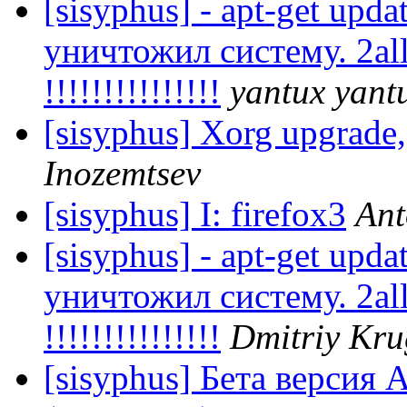
[sisyphus] - apt-get upda
уничтожил систему. 2all
!!!!!!!!!!!!!!!
yantux yant
[sisyphus] Xorg upgrade,
Inozemtsev
[sisyphus] I: firefox3
Ant
[sisyphus] - apt-get upda
уничтожил систему. 2all
!!!!!!!!!!!!!!!
Dmitriy Kru
[sisyphus] Бета версия 