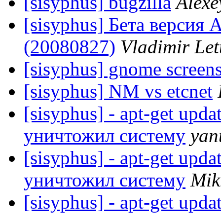
[sisyphus] bugzilla
Alexe
[sisyphus] Бета версия 
(20080827)
Vladimir Let
[sisyphus] gnome screen
[sisyphus] NM vs etcnet
[sisyphus] - apt-get upda
уничтожил систему
yan
[sisyphus] - apt-get upda
уничтожил систему
Mik
[sisyphus] - apt-get upda