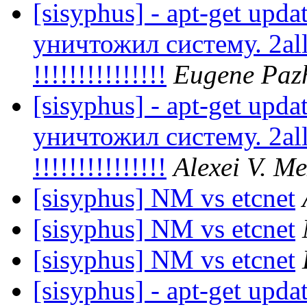
[sisyphus] - apt-get upda
уничтожил систему. 2all
!!!!!!!!!!!!!!!
Eugene Paz
[sisyphus] - apt-get upda
уничтожил систему. 2all
!!!!!!!!!!!!!!!
Alexei V. Me
[sisyphus] NM vs etcnet
[sisyphus] NM vs etcnet
[sisyphus] NM vs etcnet
[sisyphus] - apt-get upda