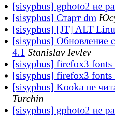
[sisyphus] gphoto2 не р
[sisyphus] Старт dm
Юсу
[sisyphus] [JT] ALT Li
[sisyphus] Обновление с
4.1
Stanislav Ievlev
[sisyphus] firefox3 fonts 
[sisyphus] firefox3 fonts 
[sisyphus] Kooka не чит
Turchin
[sisyphus] gphoto2 не р