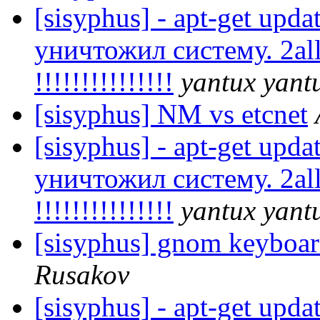
[sisyphus] - apt-get upda
уничтожил систему. 2all
!!!!!!!!!!!!!!!
yantux yant
[sisyphus] NM vs etcnet
[sisyphus] - apt-get upda
уничтожил систему. 2all
!!!!!!!!!!!!!!!
yantux yant
[sisyphus] gnom keyboard
Rusakov
[sisyphus] - apt-get upda