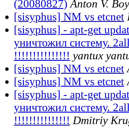
(20080827)
Anton V. Bo
[sisyphus] NM vs etcnet
[sisyphus] - apt-get upda
уничтожил систему. 2all
!!!!!!!!!!!!!!!
yantux yant
[sisyphus] NM vs etcnet
[sisyphus] NM vs etcnet
[sisyphus] - apt-get upda
уничтожил систему. 2all
!!!!!!!!!!!!!!!
Dmitriy Kru