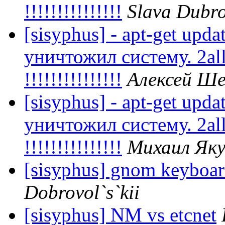
!!!!!!!!!!!!!!!
Slava Dubro
[sisyphus] - apt-get upda
уничтожил систему. 2all
!!!!!!!!!!!!!!!
Алексей Ше
[sisyphus] - apt-get upda
уничтожил систему. 2all
!!!!!!!!!!!!!!!
Михаил Як
[sisyphus] gnom keyboard
Dobrovol`s`kii
[sisyphus] NM vs etcnet