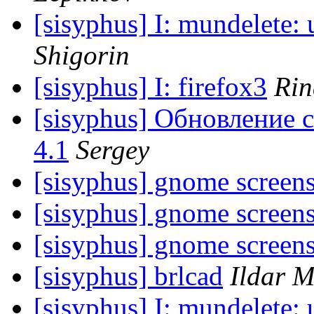
[sisyphus] I: mundelete: 
Shigorin
[sisyphus] I: firefox3
Rin
[sisyphus] Обновление с
4.1
Sergey
[sisyphus] gnome screen
[sisyphus] gnome screen
[sisyphus] gnome screen
[sisyphus] brlcad
Ildar 
[sisyphus] I: mundelete: 