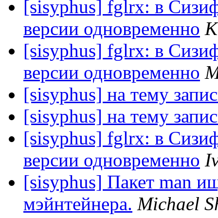
[sisyphus] fglrx: в Си
версии одновременно
K
[sisyphus] fglrx: в Си
версии одновременно
М
[sisyphus] на тему запи
[sisyphus] на тему запи
[sisyphus] fglrx: в Си
версии одновременно
I
[sisyphus] Пакет man и
мэйнтейнера.
Michael S