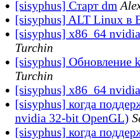
[sisyphus] Старт dm
Ale
[sisyphus] ALT Linux в
[sisyphus] x86_64 nvidi
Turchin
[sisyphus] Обновление k
Turchin
[sisyphus] x86_64 nvidi
[sisyphus] когда подде
nvidia 32-bit OpenGL)
S
[sisyphus] когда подде