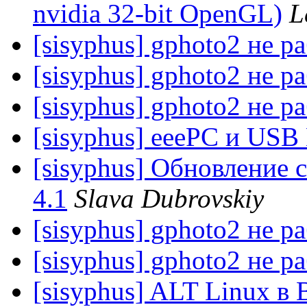
nvidia 32-bit OpenGL)
L
[sisyphus] gphoto2 не р
[sisyphus] gphoto2 не р
[sisyphus] gphoto2 не р
[sisyphus] eeePC и USB
[sisyphus] Обновление с
4.1
Slava Dubrovskiy
[sisyphus] gphoto2 не р
[sisyphus] gphoto2 не р
[sisyphus] ALT Linux в