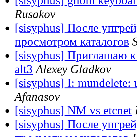
[sisyphus] gnom keyboard
Rusakov
[sisyphus] После упгрей
просмотром каталогов
[sisyphus] Приглашаю к
alt3
Alexey Gladkov
[sisyphus] I: mundelete: 
Afanasov
[sisyphus] NM vs etcnet
[sisyphus] После упгрей