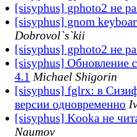
[sisyphus] gphoto2 не р
[sisyphus] gnom keyboard
Dobrovol`s`kii
[sisyphus] gphoto2 не р
[sisyphus] Обновление с
4.1
Michael Shigorin
[sisyphus] fglrx: в Си
версии одновременно
I
[sisyphus] Kooka не чит
Naumov