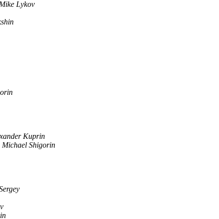
Mike Lykov
kshin
orin
xander Kuprin
Michael Shigorin
Sergey
ov
in