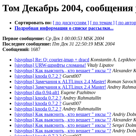
Том Декабрь 2004, сообщения
Сортировать по:
[ по дискуссиям ]
[ по темам ]
[ по автор
Подробная информация о списке рассылки...
Первое сообщение:
Ср Дек 1 00:00:53 MSK 2004
Последнее сообщение:
Пт Дек 31 22:50:19 MSK 2004
Сообщений:
1687
[sisyphus] Re: Q: courier-imap + dracd
Konstantin A. Lepikhov
[sisyphus] URW-шрифты сломаны!
Vitaly Lipatov
[sisyphus] Как выяснить , кто вешает " иксы "?
Alexander 
[sisyphus] knoda 0.7.2 ?
Guest007
[sisyphus] Замечания к ALTLinux 2.4 Master!
Roman Savoch
[sisyphus] Замечания к ALTLinux 2.4 Master!
Andrey Rahmat
[sisyphus] dia-0.94-alt1
Eugene Pazhitnov
[sisyphus] knoda 0.7.2 ?
Andrey Rahmatullin
[sisyphus] knoda 0.7.2 ?
Guest007
[sisyphus] knoda 0.7.2 ?
Andrey Rahmatullin
[sisyphus] Как выяснить , кто вешает " иксы "?
Andriy Dobro
[sisyphus] Как выяснить , кто вешает " иксы "?
Alexander 
[sisyphus] Как выяснить , кто вешает " иксы "?
Sergei Dolm
[sisyphus] Как выяснить , кто вешает " иксы "?
Andriy Dobro