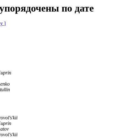
 упорядочены по дате
у ]
Kuprin
enko
ullin
vol's'kii
Kuprin
atov
vol's'kii