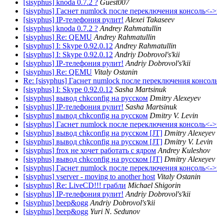
[sisyphus] knoda 0.7.2 ?
Guest007
[sisyphus] Гаснет numlock после переключения консоль<-
[sisyphus] IP-телефония рулит!
Alexei Takaseev
[sisyphus] knoda 0.7.2 ?
Andrey Rahmatullin
[sisyphus] Re: QEMU
Andrey Rahmatullin
[sisyphus] I: Skype 0.92.0.12
Andrey Rahmatullin
[sisyphus] I: Skype 0.92.0.12
Andriy Dobrovol's'kii
[sisyphus] IP-телефония рулит!
Andriy Dobrovol's'kii
[sisyphus] Re: QEMU
Vitaly Ostanin
Re: [sisyphus] Гаснет numlock после переключения консо
[sisyphus] I: Skype 0.92.0.12
Sasha Martsinuk
[sisyphus] вывод chkconfig на русском
Dmitry Alexeyev
[sisyphus] IP-телефония рулит!
Sasha Martsinuk
[sisyphus] вывод chkconfig на русском
Dmitry V. Levin
[sisyphus] Гаснет numlock после переключения консоль<-
[sisyphus] вывод chkconfig на русском [JT]
Dmitry Alexeyev
[sisyphus] вывод chkconfig на русском [JT]
Dmitry V. Levin
[sisyphus] frox не хочет работать с ядром
Andrey Kuleshov
[sisyphus] вывод chkconfig на русском [JT]
Dmitry Alexeyev
[sisyphus] Гаснет numlock после переключения консоль<-
[sisyphus] vserver - moving to another host
Vitaly Ostanin
[sisyphus] Re: LiveCD!!! грабли
Michael Shigorin
[sisyphus] IP-телефония рулит!
Andriy Dobrovol's'kii
[sisyphus] beep&ogg
Andriy Dobrovol's'kii
[sisyphus] beep&ogg
Yuri N. Sedunov