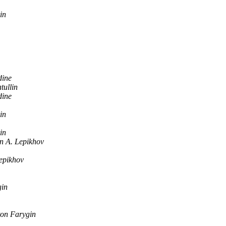
in
dine
ullin
dine
in
in
n A. Lepikhov
epikhov
gin
on Farygin