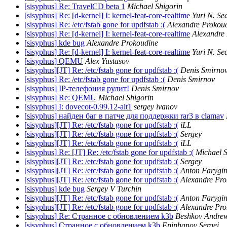
[sisyphus] Re: TravelCD beta 1
Michael Shigorin
[sisyphus] Re: [d-kernel] I: kernel-feat-core-realtime
Yuri N. Se
[sisyphus] Re: /etc/fstab gone for updfstab :(
Alexandre Prokou
[sisyphus] Re: [d-kernel] I: kernel-feat-core-realtime
Alexandre
[sisyphus] kde bug
Alexandre Prokoudine
[sisyphus] Re: [d-kernel] I: kernel-feat-core-realtime
Yuri N. Se
[sisyphus] QEMU
Alex Yustasov
[sisyphus][JT] Re: /etc/fstab gone for updfstab :(
Denis Smirno
[sisyphus] Re: /etc/fstab gone for updfstab :(
Denis Smirnov
[sisyphus] IP-телефония рулит!
Denis Smirnov
[sisyphus] Re: QEMU
Michael Shigorin
[sisyphus] I: dovecot-0.99.12-alt1
sergey ivanov
[sisyphus] найден баг в патче для поддержки rar3 в clamav
[sisyphus][JT] Re: /etc/fstab gone for updfstab :(
iLL
[sisyphus][JT] Re: /etc/fstab gone for updfstab :(
Sergey
[sisyphus][JT] Re: /etc/fstab gone for updfstab :(
iLL
[sisyphus] Re: [JT] Re: /etc/fstab gone for updfstab :(
Michael S
[sisyphus][JT] Re: /etc/fstab gone for updfstab :(
Sergey
[sisyphus][JT] Re: /etc/fstab gone for updfstab :(
Anton Farygi
[sisyphus][JT] Re: /etc/fstab gone for updfstab :(
Alexandre Pro
[sisyphus] kde bug
Sergey V Turchin
[sisyphus][JT] Re: /etc/fstab gone for updfstab :(
Anton Farygi
[sisyphus][JT] Re: /etc/fstab gone for updfstab :(
Alexandre Pro
[sisyphus] Re: Странное с обновлением k3b
Beshkov Andre
[sisyphus] Странное с обновлением k3b
Epiphanov Sergei