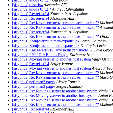
[sisyphus] knoda 0.7.2 ?
Guest007
[sisyphus] reiserfs4
Alexander All2
[sisyphus] knoda 0.7.2 ?
Andrey Rahmatullin
[sisyphus] Re: reiserfs4
Konstantin A. Lepikhov
[sisyphus] Re: reiserfs4
Alexander All2
[sisyphus] Re: Как выяснить , кто вешает " иксы "?
Michael
[sisyphus] Re: Как выяснить , кто вешает " иксы "?
Alexand
[sisyphus] Re: reiserfs4
Konstantin A. Lepikhov
[sisyphus] Re: Как выяснить , кто вешает " иксы "?
Drool
[sisyphus] Конфликты в man-страницах
Sergei Dolmatov
[sisyphus] Конфликты в man-страницах
Dmitry V. Levin
[sisyphus] Как выяснить , кто вешает " иксы "?
Slava Grece
[sisyphus] PPTPD + Radius Plugin
Kurbanov Ivan
[sisyphus] Moving vserver to another host system
Vitaly Ostani
[sisyphus] Re: reiserfs4
Sergey Ivanov
[sisyphus] Moving vserver to another host system
Alexey I. Frol
[sisyphus] Re: Как выяснить , кто вешает " иксы "?
Michael
[sisyphus] Re: Как выяснить , кто вешает " иксы "?
Slava G
[sisyphus] perl man3 pages
Alexey Tourbin
[sisyphus] perl man3 pages
Sergei Dolmatov
[sisyphus] Re: Moving vserver to another host system
Vitaly Os
[sisyphus] Re: Moving vserver to another host system
Anton Fa
[sisyphus] Re: Moving vserver to another host system
Vitaly Os
[sisyphus] Re: Как выяснить , кто вешает " иксы "?
Mikhael
[sisyphus] Re: reiserfs4
Alexander All2