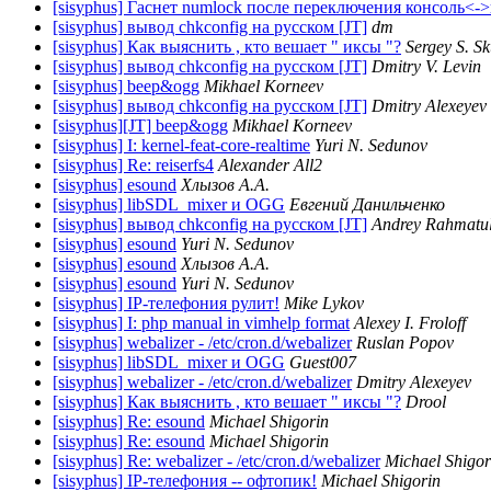
[sisyphus] Гаснет numlock после переключения консоль<-
[sisyphus] вывод chkconfig на русском [JT]
dm
[sisyphus] Как выяснить , кто вешает " иксы "?
Sergey S. S
[sisyphus] вывод chkconfig на русском [JT]
Dmitry V. Levin
[sisyphus] beep&ogg
Mikhael Korneev
[sisyphus] вывод chkconfig на русском [JT]
Dmitry Alexeyev
[sisyphus][JT] beep&ogg
Mikhael Korneev
[sisyphus] I: kernel-feat-core-realtime
Yuri N. Sedunov
[sisyphus] Re: reiserfs4
Alexander All2
[sisyphus] esound
Хлызов А.А.
[sisyphus] libSDL_mixer и OGG
Евгений Данильченко
[sisyphus] вывод chkconfig на русском [JT]
Andrey Rahmatul
[sisyphus] esound
Yuri N. Sedunov
[sisyphus] esound
Хлызов А.А.
[sisyphus] esound
Yuri N. Sedunov
[sisyphus] IP-телефония рулит!
Mike Lykov
[sisyphus] I: php manual in vimhelp format
Alexey I. Froloff
[sisyphus] webalizer - /etc/cron.d/webalizer
Ruslan Popov
[sisyphus] libSDL_mixer и OGG
Guest007
[sisyphus] webalizer - /etc/cron.d/webalizer
Dmitry Alexeyev
[sisyphus] Как выяснить , кто вешает " иксы "?
Drool
[sisyphus] Re: esound
Michael Shigorin
[sisyphus] Re: esound
Michael Shigorin
[sisyphus] Re: webalizer - /etc/cron.d/webalizer
Michael Shigor
[sisyphus] IP-телефония -- офтопик!
Michael Shigorin