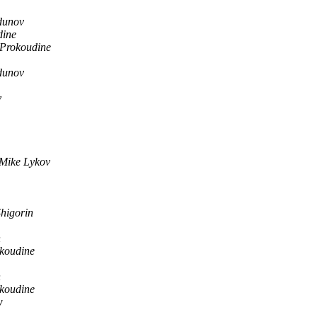
dunov
dine
 Prokoudine
dunov
v
Mike Lykov
higorin
n
koudine
n
koudine
w