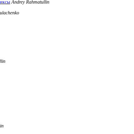
>иксы
Andrey Rahmatullin
kulachenko
lin
in