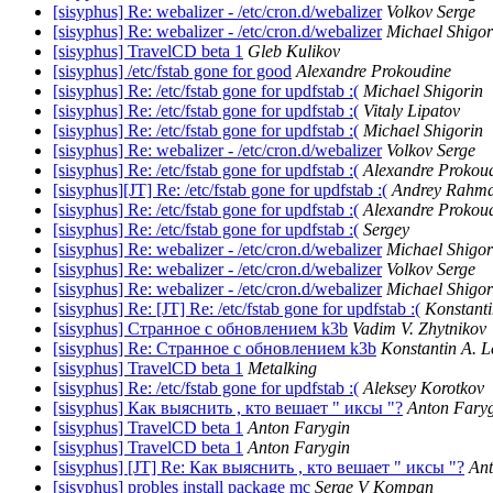
[sisyphus] Re: webalizer - /etc/cron.d/webalizer
Volkov Serge
[sisyphus] Re: webalizer - /etc/cron.d/webalizer
Michael Shigor
[sisyphus] TravelCD beta 1
Gleb Kulikov
[sisyphus] /etc/fstab gone for good
Alexandre Prokoudine
[sisyphus] Re: /etc/fstab gone for updfstab :(
Michael Shigorin
[sisyphus] Re: /etc/fstab gone for updfstab :(
Vitaly Lipatov
[sisyphus] Re: /etc/fstab gone for updfstab :(
Michael Shigorin
[sisyphus] Re: webalizer - /etc/cron.d/webalizer
Volkov Serge
[sisyphus] Re: /etc/fstab gone for updfstab :(
Alexandre Prokou
[sisyphus][JT] Re: /etc/fstab gone for updfstab :(
Andrey Rahmat
[sisyphus] Re: /etc/fstab gone for updfstab :(
Alexandre Prokou
[sisyphus] Re: /etc/fstab gone for updfstab :(
Sergey
[sisyphus] Re: webalizer - /etc/cron.d/webalizer
Michael Shigor
[sisyphus] Re: webalizer - /etc/cron.d/webalizer
Volkov Serge
[sisyphus] Re: webalizer - /etc/cron.d/webalizer
Michael Shigor
[sisyphus] Re: [JT] Re: /etc/fstab gone for updfstab :(
Konstanti
[sisyphus] Странное с обновлением k3b
Vadim V. Zhytnikov
[sisyphus] Re: Странное с обновлением k3b
Konstantin A. L
[sisyphus] TravelCD beta 1
Metalking
[sisyphus] Re: /etc/fstab gone for updfstab :(
Aleksey Korotkov
[sisyphus] Как выяснить , кто вешает " иксы "?
Anton Fary
[sisyphus] TravelCD beta 1
Anton Farygin
[sisyphus] TravelCD beta 1
Anton Farygin
[sisyphus] [JT] Re: Как выяснить , кто вешает " иксы "?
Ant
[sisyphus] probles install package mc
Serge V Kompan