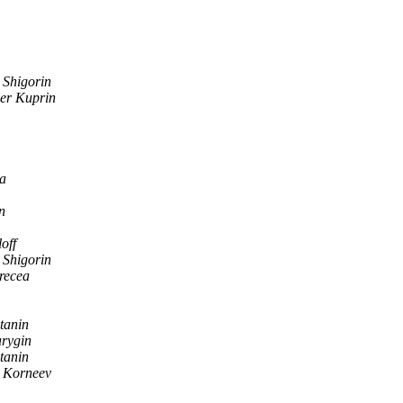
 Shigorin
er Kuprin
a
n
off
 Shigorin
recea
tanin
rygin
tanin
 Korneev