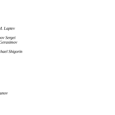
M. Laptev
ov Sergei
 Gerasimov
hael Shigorin
dunov