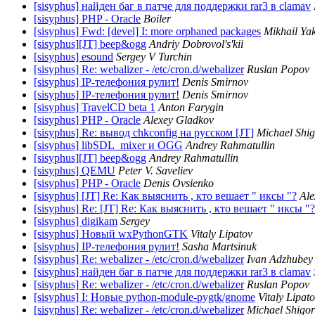
[sisyphus] найден баг в патче для поддержки rar3 в clamav
[sisyphus] PHP - Oracle
Boiler
[sisyphus] Fwd: [devel] I: more orphaned packages
Mikhail Ya
[sisyphus][JT] beep&ogg
Andriy Dobrovol's'kii
[sisyphus] esound
Sergey V Turchin
[sisyphus] Re: webalizer - /etc/cron.d/webalizer
Ruslan Popov
[sisyphus] IP-телефония рулит!
Denis Smirnov
[sisyphus] IP-телефония рулит!
Denis Smirnov
[sisyphus] TravelCD beta 1
Anton Farygin
[sisyphus] PHP - Oracle
Alexey Gladkov
[sisyphus] Re: вывод chkconfig на русском [JT]
Michael Shig
[sisyphus] libSDL_mixer и OGG
Andrey Rahmatullin
[sisyphus][JT] beep&ogg
Andrey Rahmatullin
[sisyphus] QEMU
Peter V. Saveliev
[sisyphus] PHP - Oracle
Denis Ovsienko
[sisyphus] [JT] Re: Как выяснить , кто вешает " иксы "?
Ale
[sisyphus] Re: [JT] Re: Как выяснить , кто вешает " иксы "?
[sisyphus] digikam
Sergey
[sisyphus] Новый wxPythonGTK
Vitaly Lipatov
[sisyphus] IP-телефония рулит!
Sasha Martsinuk
[sisyphus] Re: webalizer - /etc/cron.d/webalizer
Ivan Adzhubey
[sisyphus] найден баг в патче для поддержки rar3 в clamav
[sisyphus] Re: webalizer - /etc/cron.d/webalizer
Ruslan Popov
[sisyphus] I: Новые python-module-pygtk/gnome
Vitaly Lipat
[sisyphus] Re: webalizer - /etc/cron.d/webalizer
Michael Shigor