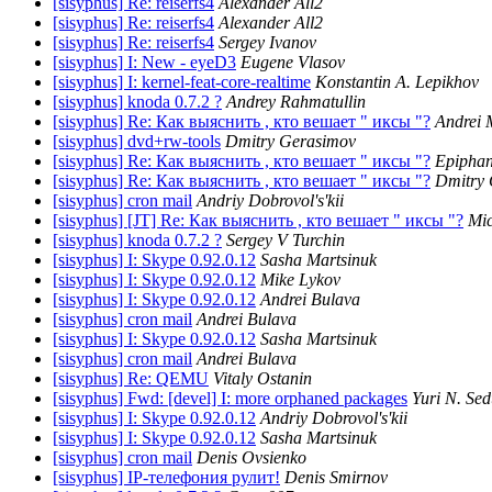
[sisyphus] Re: reiserfs4
Alexander All2
[sisyphus] Re: reiserfs4
Alexander All2
[sisyphus] Re: reiserfs4
Sergey Ivanov
[sisyphus] I: New - eyeD3
Eugene Vlasov
[sisyphus] I: kernel-feat-core-realtime
Konstantin A. Lepikhov
[sisyphus] knoda 0.7.2 ?
Andrey Rahmatullin
[sisyphus] Re: Как выяснить , кто вешает " иксы "?
Andrei 
[sisyphus] dvd+rw-tools
Dmitry Gerasimov
[sisyphus] Re: Как выяснить , кто вешает " иксы "?
Epiphan
[sisyphus] Re: Как выяснить , кто вешает " иксы "?
Dmitry
[sisyphus] cron mail
Andriy Dobrovol's'kii
[sisyphus] [JT] Re: Как выяснить , кто вешает " иксы "?
Mic
[sisyphus] knoda 0.7.2 ?
Sergey V Turchin
[sisyphus] I: Skype 0.92.0.12
Sasha Martsinuk
[sisyphus] I: Skype 0.92.0.12
Mike Lykov
[sisyphus] I: Skype 0.92.0.12
Andrei Bulava
[sisyphus] cron mail
Andrei Bulava
[sisyphus] I: Skype 0.92.0.12
Sasha Martsinuk
[sisyphus] cron mail
Andrei Bulava
[sisyphus] Re: QEMU
Vitaly Ostanin
[sisyphus] Fwd: [devel] I: more orphaned packages
Yuri N. Se
[sisyphus] I: Skype 0.92.0.12
Andriy Dobrovol's'kii
[sisyphus] I: Skype 0.92.0.12
Sasha Martsinuk
[sisyphus] cron mail
Denis Ovsienko
[sisyphus] IP-телефония рулит!
Denis Smirnov