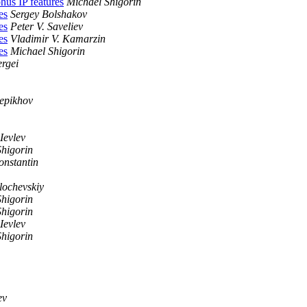
us IP features
Michael Shigorin
es
Sergey Bolshakov
es
Peter V. Saveliev
es
Vladimir V. Kamarzin
es
Michael Shigorin
rgei
Lepikhov
 Ievlev
Shigorin
onstantin
lochevskiy
Shigorin
Shigorin
 Ievlev
Shigorin
ev