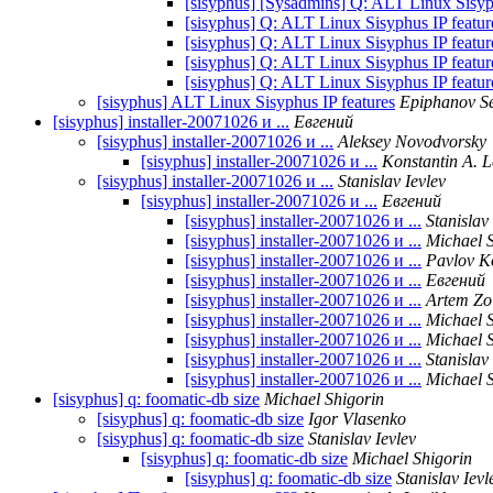
[sisyphus] [Sysadmins] Q: ALT Linux Sisyph
[sisyphus] Q: ALT Linux Sisyphus IP featur
[sisyphus] Q: ALT Linux Sisyphus IP featur
[sisyphus] Q: ALT Linux Sisyphus IP featur
[sisyphus] Q: ALT Linux Sisyphus IP featur
[sisyphus] ALT Linux Sisyphus IP features
Epiphanov Se
[sisyphus] installer-20071026 и ...
Евгений
[sisyphus] installer-20071026 и ...
Aleksey Novodvorsky
[sisyphus] installer-20071026 и ...
Konstantin A. 
[sisyphus] installer-20071026 и ...
Stanislav Ievlev
[sisyphus] installer-20071026 и ...
Евгений
[sisyphus] installer-20071026 и ...
Stanislav
[sisyphus] installer-20071026 и ...
Michael 
[sisyphus] installer-20071026 и ...
Pavlov K
[sisyphus] installer-20071026 и ...
Евгений
[sisyphus] installer-20071026 и ...
Artem Zo
[sisyphus] installer-20071026 и ...
Michael 
[sisyphus] installer-20071026 и ...
Michael 
[sisyphus] installer-20071026 и ...
Stanislav
[sisyphus] installer-20071026 и ...
Michael 
[sisyphus] q: foomatic-db size
Michael Shigorin
[sisyphus] q: foomatic-db size
Igor Vlasenko
[sisyphus] q: foomatic-db size
Stanislav Ievlev
[sisyphus] q: foomatic-db size
Michael Shigorin
[sisyphus] q: foomatic-db size
Stanislav Ievl