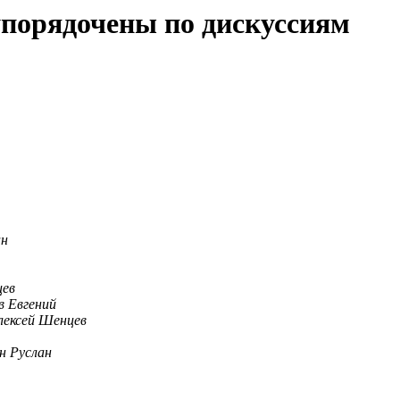
упорядочены по дискуссиям
ан
цев
 Евгений
лексей Шенцев
н Руслан