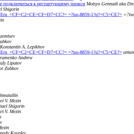
ке подключиться к рестартующему прокси
Motsyo Gennadi aka Dro
l Shigorin
=2Eru_=CF=C2=CE=CF=D7=CC?= =?iso-8859-1?q?=C5=CE?=
=?is
in
ozemtsev
Zubkov
Konstantin A. Lepikhov
=2Eru_=CF=C2=CE=CF=D7=CC?= =?iso-8859-1?q?=C5=CE?=
antar
ramenko Andrew
taly Lipatov
or Zubkov
hmatullin
ei V. Mezin
hael Shigorin
ei V. Mezin
в
v
Mezin
nady Kovalev