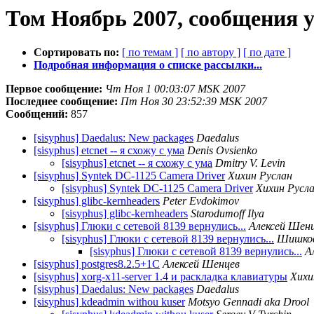
Том Ноябрь 2007, сообщения 
Сортировать по:
[ по темам ]
[ по автору ]
[ по дате ]
Подробная информация о списке рассылки...
Первое сообщение:
Чт Ноя 1 00:03:07 MSK 2007
Последнее сообщение:
Пт Ноя 30 23:52:39 MSK 2007
Сообщений:
857
[sisyphus] Daedalus: New packages
Daedalus
[sisyphus] etcnet -- я схожу с ума
Denis Ovsienko
[sisyphus] etcnet -- я схожу с ума
Dmitry V. Levin
[sisyphus] Syntek DC-1125 Camera Driver
Хихин Руслан
[sisyphus] Syntek DC-1125 Camera Driver
Хихин Русл
[sisyphus] glibc-kernheaders
Peter Evdokimov
[sisyphus] glibc-kernheaders
Starodumoff Ilya
[sisyphus] Глюки с сетевой 8139 вернулись...
Алексей Шен
[sisyphus] Глюки с сетевой 8139 вернулись...
Шишков
[sisyphus] Глюки с сетевой 8139 вернулись...
А
[sisyphus] postgres8.2.5+1C
Алексей Шенцев
[sisyphus] xorg-x11-server 1.4 и раскладка клавиатуры
Хихи
[sisyphus] Daedalus: New packages
Daedalus
[sisyphus] kdeadmin withou kuser
Motsyo Gennadi aka Drool