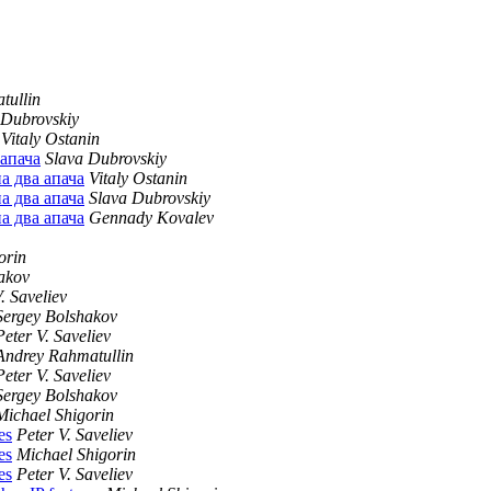
tullin
 Dubrovskiy
Vitaly Ostanin
 апача
Slava Dubrovskiy
а два апача
Vitaly Ostanin
а два апача
Slava Dubrovskiy
а два апача
Gennady Kovalev
orin
akov
. Saveliev
Sergey Bolshakov
Peter V. Saveliev
Andrey Rahmatullin
Peter V. Saveliev
Sergey Bolshakov
Michael Shigorin
es
Peter V. Saveliev
es
Michael Shigorin
es
Peter V. Saveliev