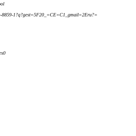
ol
o-8859-1?q?gest=5F20_=CE=C1_gmail=2Eru?=
es0