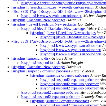
[sisyphus] Аварийное завершение Pidgin при попыт
[sisyphus] I: search.altlinux.ru += google custom search
Michae
=?iso-8859-1?q?=5Bsisyphus=5D_I=3A_www=2Esisyphus
[sisyphus] I: www.sisyphus.ru обновлен
Michael Shigor
[sisyphus] Daedalus: New packages
Daedalus
[sisyphus] [devel] Daedalus: New packages
Igor Zubkov
[sisyphus] [devel] Daedalus: New packages
Valery V. In
[sisyphus] [devel] Daedalus: New packages
Igor 
[sisyphus] [devel] Daedalus: New packages
=?iso-8859-1?q?=5Bsisyphus=5D_I=3A_www=2Esisyphus
[sisyphus] I: www.sisyphus.ru обновлен
Av
[sisyphus] I: www.sisyphus.ru обновлен
Vi
[sisyphus] I: www.sisyphus.ru обновлен
Ig
[sisyphus] suspend to disk
Grigory Milev
[sisyphus] suspend to disk
Anton Farygin
[sisyphus] Daedalus: New packages
Daedalus
[sisyphus] suspend2 странно работает
Alexei V. Mezin
[sisyphus] suspend2 странно работает
Andrey Ra
[sisyphus] suspend2 странно работает
Alex
[sisyphus] suspend2 странно работает
Mic
[sisyphus] suspend2 странно работает
Alex
[sisyphus] suspend2 странно работает
Денис Ягофаро
[sisyphus] suspend2 странно работает
Gennady Kovale
[sisyphus] suspend2 странно работает
Alexei V. 
[sisyphus] suspend2 странно работает
Gen