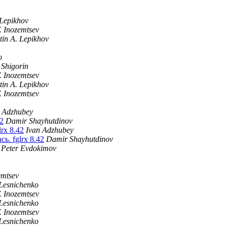
 Lepikhov
. Inozemtsev
tin A. Lepikhov
o
 Shigorin
. Inozemtsev
tin A. Lepikhov
. Inozemtsev
 Adzhubey
2
Damir Shayhutdinov
rx 8.42
Ivan Adzhubey
ь. fglrx 8.42
Damir Shayhutdinov
Peter Evdokimov
emtsev
Lesnichenko
. Inozemtsev
Lesnichenko
. Inozemtsev
Lesnichenko