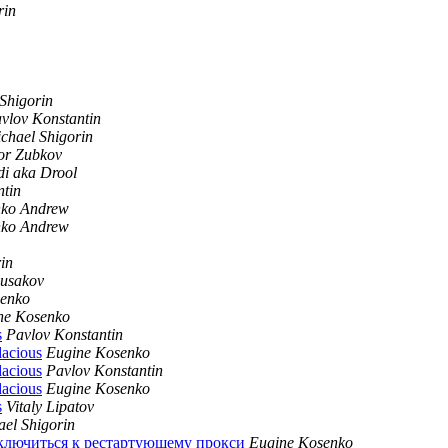
rin
Shigorin
vlov Konstantin
chael Shigorin
or Zubkov
i aka Drool
ntin
ko Andrew
ko Andrew
in
Rusakov
senko
ne Kosenko
s
Pavlov Konstantin
acious
Eugine Kosenko
acious
Pavlov Konstantin
acious
Eugine Kosenko
s
Vitaly Lipatov
ael Shigorin
дключиться к рестартующему прокси
Eugine Kosenko