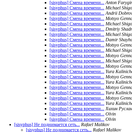
[sisyphus] Смена времени...
Anton Farygi
[sisyphus] Смена времени...
Michael Shigo
[sisyphus] Смена времени...
Andrii Dobrovo
[sisyphus] Смена времени...
Motsyo Genna
[sisyphus] Смена времени...
Michael Shigo
[sisyphus] Смена времени...
Dmitriy Shad
[sisyphus] Смена времени...
Michael Shigo
[sisyphus] Смена времени...
Damir Shayhu
[sisyphus] Смена времени...
Motsyo Genna
[sisyphus] Смена времени...
Michael Shigo
[sisyphus] Смена времени...
Motsyo Genna
[sisyphus] Смена времени...
Michael Shigo
[sisyphus] Смена времени...
Motsyo Genna
[sisyphus] Смена времени...
Yura Kalinic
[sisyphus] Смена времени...
Motsyo Genna
[sisyphus] Смена времени...
Yura Kalinic
[sisyphus] Смена времени...
Motsyo Genna
[sisyphus] Смена времени...
Yura Kalinic
[sisyphus] Смена времени...
Motsyo Genna
[sisyphus] Смена времени...
Yura Kalinic
[sisyphus] Смена времени...
Хихин Русла
[sisyphus] Смена времени...
Olvin
[sisyphus] Смена времени...
Olvin
[sisyphus] Не поднимается сеть...
Rafael Malikov
[sisyphus] Не поднимается сеть...
Rafael Malikov