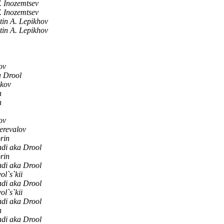
. Inozemtsev
. Inozemtsev
tin A. Lepikhov
tin A. Lepikhov
ov
 Drool
akov
n
n
ov
erevalov
rin
di aka Drool
rin
di aka Drool
l`s`kii
di aka Drool
l`s`kii
di aka Drool
n
di aka Drool