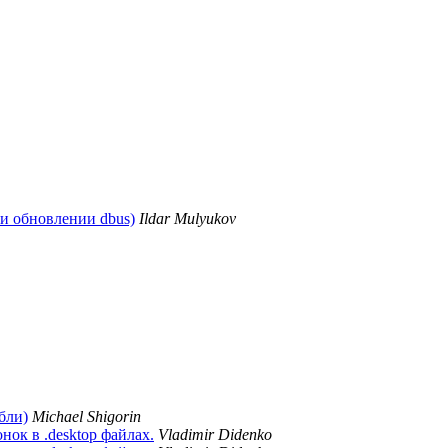
при обновлении dbus)
Ildar Mulyukov
абли)
Michael Shigorin
нок в .desktop файлах.
Vladimir Didenko