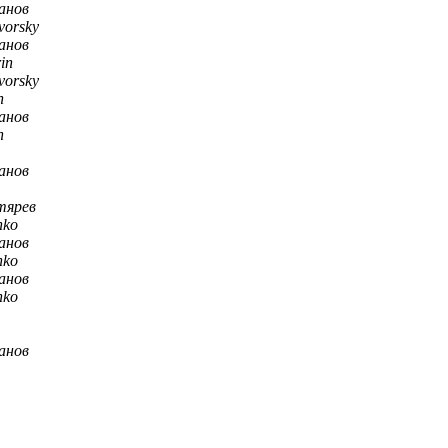
анов
vorsky
анов
in
vorsky
n
анов
n
анов
тярев
nko
анов
nko
анов
nko
анов