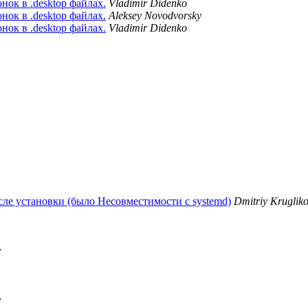
нок в .desktop файлах.
Vladimir Didenko
нок в .desktop файлах.
Aleksey Novodvorsky
нок в .desktop файлах.
Vladimir Didenko
осле установки (было Несовместимости с systemd)
Dmitriy Kruglik
v
v