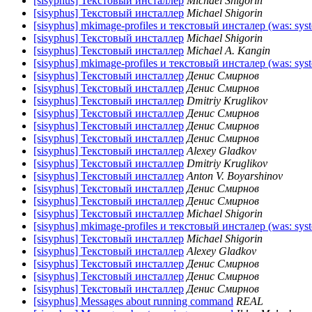
[sisyphus] Текстовый инсталлер
Michael Shigorin
[sisyphus] Текстовый инсталлер
Michael Shigorin
[sisyphus] mkimage-profiles и текстовый инсталер (was: sys
[sisyphus] Текстовый инсталлер
Michael Shigorin
[sisyphus] Текстовый инсталлер
Michael A. Kangin
[sisyphus] mkimage-profiles и текстовый инсталер (was: sys
[sisyphus] Текстовый инсталлер
Денис Смирнов
[sisyphus] Текстовый инсталлер
Денис Смирнов
[sisyphus] Текстовый инсталлер
Dmitriy Kruglikov
[sisyphus] Текстовый инсталлер
Денис Смирнов
[sisyphus] Текстовый инсталлер
Денис Смирнов
[sisyphus] Текстовый инсталлер
Денис Смирнов
[sisyphus] Текстовый инсталлер
Alexey Gladkov
[sisyphus] Текстовый инсталлер
Dmitriy Kruglikov
[sisyphus] Текстовый инсталлер
Anton V. Boyarshinov
[sisyphus] Текстовый инсталлер
Денис Смирнов
[sisyphus] Текстовый инсталлер
Денис Смирнов
[sisyphus] Текстовый инсталлер
Michael Shigorin
[sisyphus] mkimage-profiles и текстовый инсталер (was: sys
[sisyphus] Текстовый инсталлер
Michael Shigorin
[sisyphus] Текстовый инсталлер
Alexey Gladkov
[sisyphus] Текстовый инсталлер
Денис Смирнов
[sisyphus] Текстовый инсталлер
Денис Смирнов
[sisyphus] Текстовый инсталлер
Денис Смирнов
[sisyphus] Messages about running command
REAL