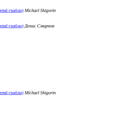
temd грабли)
Michael Shigorin
temd грабли)
Денис Смирнов
temd грабли)
Michael Shigorin