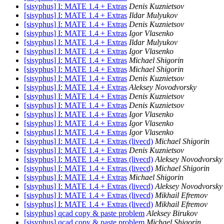
[sisyphus] I: MATE 1.4 + Extras
Denis Kuznietsov
[sisyphus] I: MATE 1.4 + Extras
Ildar Mulyukov
[sisyphus] I: MATE 1.4 + Extras
Denis Kuznietsov
[sisyphus] I: MATE 1.4 + Extras
Igor Vlasenko
[sisyphus] I: MATE 1.4 + Extras
Ildar Mulyukov
[sisyphus] I: MATE 1.4 + Extras
Igor Vlasenko
[sisyphus] I: MATE 1.4 + Extras
Michael Shigorin
[sisyphus] I: MATE 1.4 + Extras
Michael Shigorin
[sisyphus] I: MATE 1.4 + Extras
Denis Kuznietsov
[sisyphus] I: MATE 1.4 + Extras
Aleksey Novodvorsky
[sisyphus] I: MATE 1.4 + Extras
Denis Kuznietsov
[sisyphus] I: MATE 1.4 + Extras
Denis Kuznietsov
[sisyphus] I: MATE 1.4 + Extras
Igor Vlasenko
[sisyphus] I: MATE 1.4 + Extras
Igor Vlasenko
[sisyphus] I: MATE 1.4 + Extras
Igor Vlasenko
[sisyphus] I: MATE 1.4 + Extras (livecd)
Michael Shigorin
[sisyphus] I: MATE 1.4 + Extras
Denis Kuznietsov
[sisyphus] I: MATE 1.4 + Extras (livecd)
Aleksey Novodvorsky
[sisyphus] I: MATE 1.4 + Extras (livecd)
Michael Shigorin
[sisyphus] I: MATE 1.4 + Extras
Michael Shigorin
[sisyphus] I: MATE 1.4 + Extras (livecd)
Aleksey Novodvorsky
[sisyphus] I: MATE 1.4 + Extras (livecd)
Mikhail Efremov
[sisyphus] I: MATE 1.4 + Extras (livecd)
Mikhail Efremov
[sisyphus] qcad copy & paste problem
Aleksey Birukov
[sisyphus] qcad copy & paste problem
Michael Shigorin