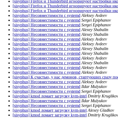
[sisyphus] Firefox и Thunderbird игнорируют настройки ико
[sisyphus] Firefox и Thunderbird игнорируют настройки ико
[sisyphus] Firefox и Thunderbird игнорируют настройки ико
[sisyphus] Несовместимости с systemd
Aleksey Avdeev
[sisyphus] Несовместимости с systemd
Sergei Epiphanov
[sisyphus] Несовместимости с systemd
Sergei Epiphanov
[sisyphus] Несовместимости с systemd
Alexey Shabalin
[sisyphus] Несовместимости с systemd
Alexey Shabalin
[sisyphus] Несовместимости с systemd
Aleksey Avdeev
[sisyphus] Несовместимости с systemd
Aleksey Avdeev
[sisyphus] Несовместимости с systemd
Alexey Shabalin
[sisyphus] Несовместимости с systemd
Alexey Shabalin
[sisyphus] Несовместимости с systemd
Aleksey Avdeev
[sisyphus] Несовместимости с systemd
Alexey Shabalin
[sisyphus] Несовместимости с systemd
Aleksey Avdeev
[sisyphus] Несовместимости с systemd
Aleksey Avdeev
[sisyphus] К счастью, у нас демонов, стартующих сразу п
[sisyphus] Несовместимости с systemd
Aleksey Avdeev
[sisyphus] Несовместимости с systemd
Ildar Mulyukov
[sisyphus] Несовместимости с systemd
Sergei Epiphanov
[sisyphus] kmod ломает загрузку kvm-intel
Dmitriy Krugliko
[sisyphus] Несовместимости с systemd
Ildar Mulyukov
[sisyphus] Несовместимости с systemd
Sergei Epiphanov
[sisyphus] kmod ломает загрузку kvm-intel
Alexey Gladkov
[sisyphus] kmod ломает загрузку kvm-intel
Dmitriy Krugliko