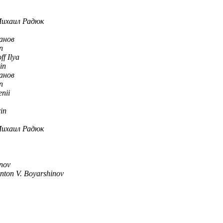
ихаил Радюк
анов
n
f Ilya
in
анов
n
nii
in
ихаил Радюк
inov
nton V. Boyarshinov