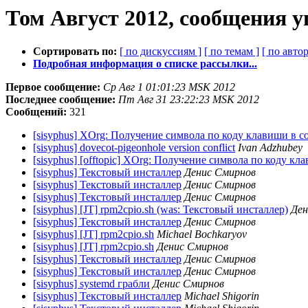
Том Август 2012, сообщения у
Сортировать по:
[ по дискуссиям ]
[ по темам ]
[ по автор
Подробная информация о списке рассылки...
Первое сообщение:
Ср Авг 1 01:01:23 MSK 2012
Последнее сообщение:
Пт Авг 31 23:22:23 MSK 2012
Сообщений:
321
[sisyphus] XOrg: Получение символа по коду клавиши в с
[sisyphus] dovecot-pigeonhole version conflict
Ivan Adzhubey
[sisyphus] [offtopic] XOrg: Получение символа по коду к
[sisyphus] Текстовый инсталлер
Денис Смирнов
[sisyphus] Текстовый инсталлер
Денис Смирнов
[sisyphus] Текстовый инсталлер
Денис Смирнов
[sisyphus] [JT] rpm2cpio.sh (was: Текстовый инсталлер)
Ден
[sisyphus] Текстовый инсталлер
Денис Смирнов
[sisyphus] [JT] rpm2cpio.sh
Michael Bochkaryov
[sisyphus] [JT] rpm2cpio.sh
Денис Смирнов
[sisyphus] Текстовый инсталлер
Денис Смирнов
[sisyphus] Текстовый инсталлер
Денис Смирнов
[sisyphus] systemd грабли
Денис Смирнов
[sisyphus] Текстовый инсталлер
Michael Shigorin