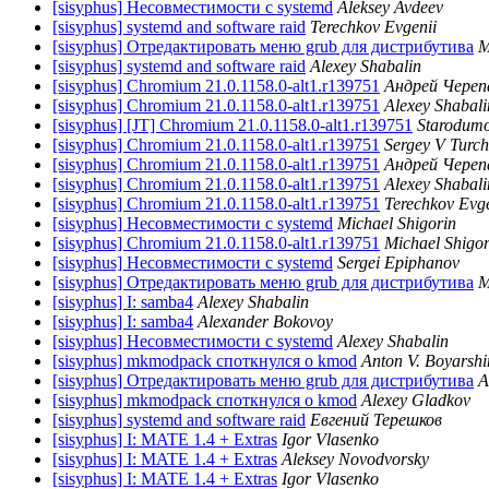
[sisyphus] Несовместимости с systemd
Aleksey Avdeev
[sisyphus] systemd and software raid
Terechkov Evgenii
[sisyphus] Отредактировать меню grub для дистрибутива
М
[sisyphus] systemd and software raid
Alexey Shabalin
[sisyphus] Chromium 21.0.1158.0-alt1.r139751
Андрей Череп
[sisyphus] Chromium 21.0.1158.0-alt1.r139751
Alexey Shabali
[sisyphus] [JT] Chromium 21.0.1158.0-alt1.r139751
Starodumof
[sisyphus] Chromium 21.0.1158.0-alt1.r139751
Sergey V Turch
[sisyphus] Chromium 21.0.1158.0-alt1.r139751
Андрей Череп
[sisyphus] Chromium 21.0.1158.0-alt1.r139751
Alexey Shabali
[sisyphus] Chromium 21.0.1158.0-alt1.r139751
Terechkov Evge
[sisyphus] Несовместимости с systemd
Michael Shigorin
[sisyphus] Chromium 21.0.1158.0-alt1.r139751
Michael Shigor
[sisyphus] Несовместимости с systemd
Sergei Epiphanov
[sisyphus] Отредактировать меню grub для дистрибутива
М
[sisyphus] I: samba4
Alexey Shabalin
[sisyphus] I: samba4
Alexander Bokovoy
[sisyphus] Несовместимости с systemd
Alexey Shabalin
[sisyphus] mkmodpack споткнулся о kmod
Anton V. Boyarsh
[sisyphus] Отредактировать меню grub для дистрибутива
A
[sisyphus] mkmodpack споткнулся о kmod
Alexey Gladkov
[sisyphus] systemd and software raid
Евгений Терешков
[sisyphus] I: MATE 1.4 + Extras
Igor Vlasenko
[sisyphus] I: MATE 1.4 + Extras
Aleksey Novodvorsky
[sisyphus] I: MATE 1.4 + Extras
Igor Vlasenko