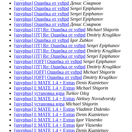
[sisyphus] Ошибка от vsftpd
Денис Смирнов
[sisyphus] Ошибка от vsftpd
Sergei Epiphanov
[sisyphus] Ошибка от vsftpd
Sergei Epiphanov
[sisyphus] Ошибка от vsftpd
Sergei Epiphanov
[sisyphus] Ошибка от vsftpd
Денис Смирнов
[sisyphus] [JT] Re: Ошибка от vsftpd
Michael Shigorin
[sisyphus] [JT] Re: Ошибка от vsftpd
Dmitriy Kruglikov
[sisyphus] Ошибка от vsftpd
Igor Zubkov
[sisyphus] [JT] Re: Ошибка от vsftpd
Sergei Epiphanov
[sisyphus] [JT] Re: Ошибка от vsftpd
Dmitriy Kruglikov
[sisyphus] [JT] Re: Ошибка от vsftpd
Sergei Epiphanov
[sisyphus] [OFF] Ошибка от vsftpd
Sergei Epiphanov
[sisyphus] [JT] Re: Ошибка от vsftpd
Dmitriy Kruglikov
[sisyphus] [OFF] Ошибка от vsftpd
Michael Shigorin
[sisyphus] [OFF] Ошибка от vsftpd
Dmitriy Kruglikov
[sisyphus] I: MATE 1.4 + Extras
Denis Kuznietsov
[sisyphus] I: MATE 1.4 + Extras
Michael Shigorin
[sisyphus] установка ядра
Turkov Oleg
[sisyphus] I: MATE 1.4 + Extras
Aleksey Novodvorsky
[sisyphus] установка ядра
Michael Shigorin
[sisyphus] I: MATE 1.4 + Extras
Vladimir Didenko
[sisyphus] I: MATE 1.4 + Extras
Denis Kuznietsov
[sisyphus] I: MATE 1.4 + Extras
Igor Vlasenko
[sisyphus] I: MATE 1.4 + Extras
Igor Vlasenko
[sisyphus] I: MATE 1.4 + Extras
Denis Kuznietsov