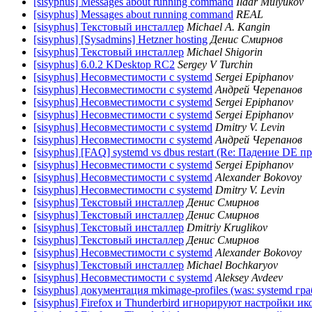
[sisyphus] Messages about running command
Ildar Mulyukov
[sisyphus] Messages about running command
REAL
[sisyphus] Текстовый инсталлер
Michael A. Kangin
[sisyphus] [Sysadmins] Hetzner hosting
Денис Смирнов
[sisyphus] Текстовый инсталлер
Michael Shigorin
[sisyphus] 6.0.2 KDesktop RC2
Sergey V Turchin
[sisyphus] Несовместимости с systemd
Sergei Epiphanov
[sisyphus] Несовместимости с systemd
Андрей Черепанов
[sisyphus] Несовместимости с systemd
Sergei Epiphanov
[sisyphus] Несовместимости с systemd
Sergei Epiphanov
[sisyphus] Несовместимости с systemd
Dmitry V. Levin
[sisyphus] Несовместимости с systemd
Андрей Черепанов
[sisyphus] [FAQ] systemd vs dbus restart (Re: Падение DE 
[sisyphus] Несовместимости с systemd
Sergei Epiphanov
[sisyphus] Несовместимости с systemd
Alexander Bokovoy
[sisyphus] Несовместимости с systemd
Dmitry V. Levin
[sisyphus] Текстовый инсталлер
Денис Смирнов
[sisyphus] Текстовый инсталлер
Денис Смирнов
[sisyphus] Текстовый инсталлер
Dmitriy Kruglikov
[sisyphus] Текстовый инсталлер
Денис Смирнов
[sisyphus] Несовместимости с systemd
Alexander Bokovoy
[sisyphus] Текстовый инсталлер
Michael Bochkaryov
[sisyphus] Несовместимости с systemd
Aleksey Avdeev
[sisyphus] документация mkimage-profiles (was: systemd гр
[sisyphus] Firefox и Thunderbird игнорируют настройки ико