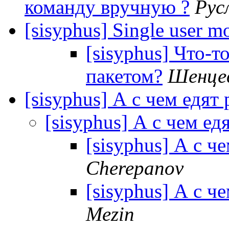
команду вручную ?
Рус
[sisyphus] Single user m
[sisyphus] Что-то
пакетом?
Шенцев
[sisyphus] А с чем едят 
[sisyphus] А с чем ед
[sisyphus] А с ч
Cherepanov
[sisyphus] А с ч
Mezin