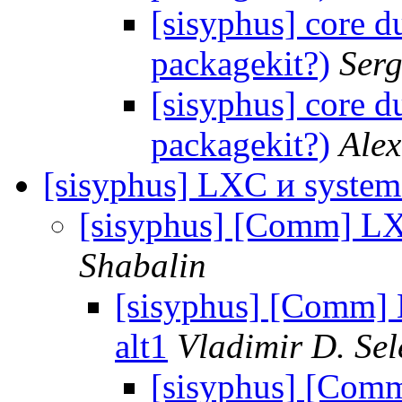
[sisyphus] core 
packagekit?)
Serg
[sisyphus] core 
packagekit?)
Alex
[sisyphus] LXC и system
[sisyphus] [Comm] LX
Shabalin
[sisyphus] [Comm]
alt1
Vladimir D. Sel
[sisyphus] [Com