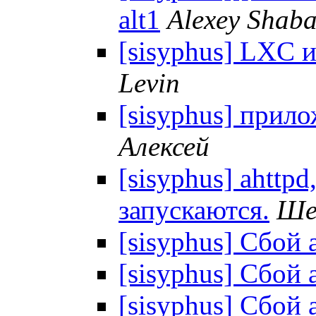
alt1
Alexey Shaba
[sisyphus] LXC и
Levin
[sisyphus] прил
Алексей
[sisyphus] ahttpd,
запускаются.
Ше
[sisyphus] Сбой a
[sisyphus] Сбой a
[sisyphus] Сбой a