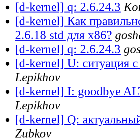
[d-kernel] q: 2.6.24.3
Kon
[d-kernel] Как правильн
2.6.18 std для х86?
gosh
[d-kernel] q: 2.6.24.3
go
[d-kernel] U: ситуация с
Lepikhov
[d-kernel] I: goodbye 
Lepikhov
[d-kernel] Q: актуальны
Zubkov