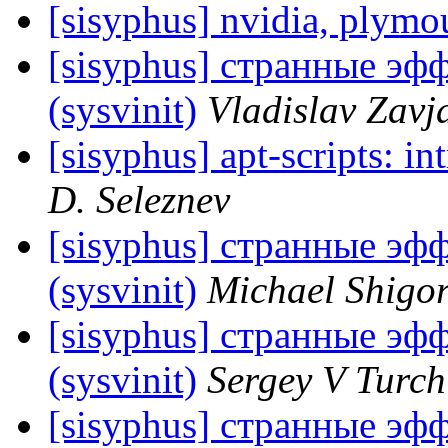
[sisyphus] nvidia, plymo
[sisyphus] странные эф
(sysvinit)
Vladislav Zavj
[sisyphus] apt-scripts: i
D. Seleznev
[sisyphus] странные эф
(sysvinit)
Michael Shigor
[sisyphus] странные эф
(sysvinit)
Sergey V Turch
[sisyphus] странные эф