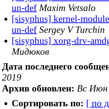
un-def
Maxim Vetsalo
[sisyphus] kernel-module
un-def
Sergey V Turchin
[sisyphus] xorg-drv-amd
Мидюков
Дата последнего сообще
2019
Архив обновлен:
Вс Июн
Сортировать по:
[ по 