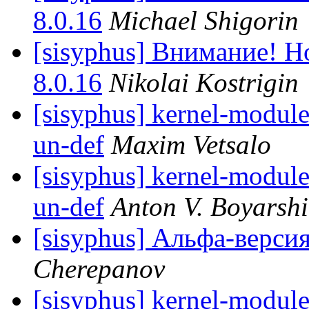
8.0.16
Michael Shigorin
[sisyphus] Внимание! Н
8.0.16
Nikolai Kostrigin
[sisyphus] kernel-module
un-def
Maxim Vetsalo
[sisyphus] kernel-module
un-def
Anton V. Boyarsh
[sisyphus] Альфа-верси
Cherepanov
[sisyphus] kernel-module