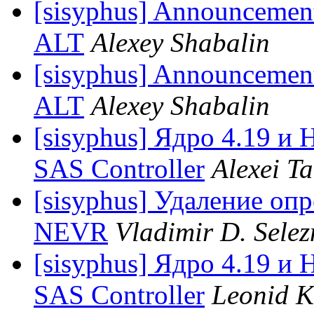
[sisyphus] Announcement:
ALT
Alexey Shabalin
[sisyphus] Announcement
ALT
Alexey Shabalin
[sisyphus] Ядро 4.19 и
SAS Controller
Alexei T
[sisyphus] Удаление оп
NEVR
Vladimir D. Selez
[sisyphus] Ядро 4.19 и
SAS Controller
Leonid K