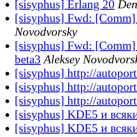
[sisyphus] Erlang 20
Den
[sisyphus] Fwd: [Comm] 
Novodvorsky
[sisyphus] Fwd: [Comm] 
beta3
Aleksey Novodvors
[sisyphus] http://autoport
[sisyphus] http://autoport
[sisyphus] http://autoport
[sisyphus] KDE5 и всяк
[sisyphus] KDE5 и всяк