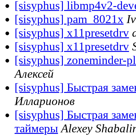
[sisyphus] libmp4v2-dev
[sisyphus] pam_8021x
I
[sisyphus] x11presetdrv
[sisyphus] x11presetdrv
[sisyphus] zoneminder-p
Алексей
[sisyphus] Быстрая зам
Илларионов
[sisyphus] Быстрая зам
таймеры
Alexey Shabali