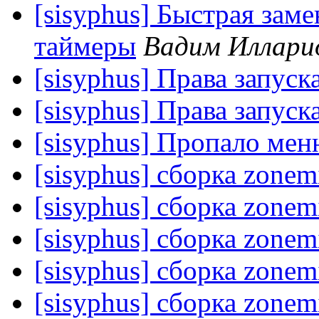
[sisyphus] Быстрая зам
таймеры
Вадим Иллари
[sisyphus] Права запуск
[sisyphus] Права запуск
[sisyphus] Пропало ме
[sisyphus] сборка zonem
[sisyphus] сборка zonem
[sisyphus] сборка zonem
[sisyphus] сборка zonem
[sisyphus] сборка zonem