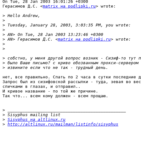
On Tue, 28 Jan 2003 16:01:26 +0300

Герасимов Д.С. <
matrix на podlipki.ru
> wrote:

>
>
>
>
>
>
 AN> Герасимов Д.С. <
matrix на podlipki.ru
>
>
>
>
>
нет, все правильно. Спать по 2 часа в сутки последние д
Запрос был из сизифовской рассылки - туда, зевая во вес
спичками в глазах, и отправил..

И кривое название - по той же причине.

Так что... всем кому должен - всем прощаю.

>
>
>
Sisyphus на altlinux.ru
>
http://altlinux.ru/mailman/listinfo/sisyphus