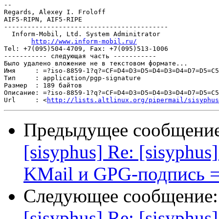
-- 

Regards, Alexey I. Froloff

AIF5-RIPN, AIF5-RIPE

------------------------------------------

  Inform-Mobil, Ltd. System Adminitrator

http://www.inform-mobil.ru/
Tel: +7(095)504-4709, Fax: +7(095)513-1006

----------- следующая часть -----------

Было удалено вложение не в текстовом формате...

Имя     : =?iso-8859-1?q?=CF=D4=D3=D5=D4=D3=D4=D7=D5=C5
Тип     : application/pgp-signature

Размер  : 189 байтов

Описание: =?iso-8859-1?q?=CF=D4=D3=D5=D4=D3=D4=D7=D5=C5
Url     : <
http://lists.altlinux.org/pipermail/sisyphus
Предыдущее сообщени
[sisyphus] Re: [sisyphus]
KMail и GPG-подпись =
Следующее сообщение
[sisyphus] Re: [sisyphus]