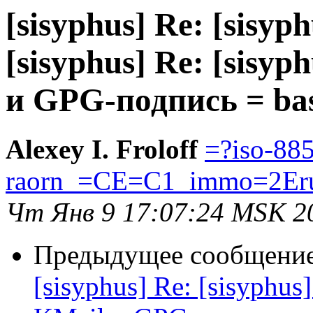
[sisyphus] Re: [sisyph
[sisyphus] Re: [sisyp
и GPG-подпись = ba
Alexey I. Froloff
=?iso-88
raorn_=CE=C1_immo=2Er
Чт Янв 9 17:07:24 MSK 2
Предыдущее сообщени
[sisyphus] Re: [sisyphus]