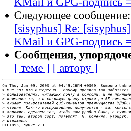
KMail и GPG-подпись =
Следующее сообщение
[sisyphus] Re: [sisyphus]
KMail и GPG-подпись =
Сообщения, упорядоч
[ теме ]
[ автору ]
On Thu, Jan 09, 2003 at 04:49:26PM +0300, Someone Unkno
>
>
>
>
>
>
>
>
RFC1855, пункт 2.1.1
