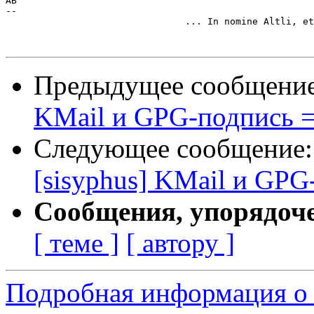
AB

--

				... In nomine Altli, et Ctrli, et Spititus Deli, Reset!

Предыдущее сообщени
KMail и GPG-подпись =
Следующее сообщение
[sisyphus] KMail и GPG
Сообщения, упорядоч
[ теме ]
[ автору ]
Подробная информация о 