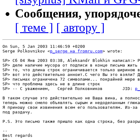
Сообщения, упорядоч
[ теме ]
[ автору ]
On Sun, 5 Jan 2003 11:46:59 +0200

Serge Polkovnikov <
p_serge на fromru.com
> wrote:

SP> Сб 04 Янв 2003 03:38, Aleksandr Blokhin написал:> P
SP> деле наличие мусора от подписи в конце письма жить 
SP> то, что длина строк ограничивается только шириною в
SP> вот это действительно анноит.С чего Вы это взяли? Д
SP> письмах ограничена 72 символами... покрайней мере в
SP> что проблема здесь не в длине строк

SP> -- С уважением,   Сергей Полковников        JID: 
p_
В таком случае это действительно не Ваша вина, а полнос
теперь можно смело объявлять сырым и недоделанным глюка
Я приношу свои извинения всем его пользователям. Из-за 
под раздачу.

P.S. Это письмо также пришло как одна строка, без разры
--

Best regards
