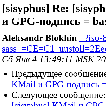
[sisyphus] Re: [sisyp
и GPG-подпись = ba
Aleksandr Blokhin
=?iso-
sass_=CE=C1_uustoll=2Ee
Сб Янв 4 13:49:11 MSK 2
Предыдущее сообщени
KMail и GPG-подпись =
Следующее сообщение
[sisyphus] KMail и GPG