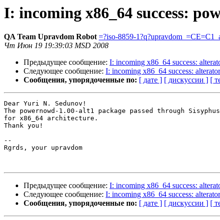
I: incoming x86_64 success: po
QA Team Upravdom Robot
=?iso-8859-1?q?upravdom_=CE=C1_a
Чт Июн 19 19:39:03 MSD 2008
Предыдущее сообщение:
I: incoming x86_64 success: alterato
Следующее сообщение:
I: incoming x86_64 success: alterator
Сообщения, упорядоченные по:
[ дате ]
[ дискуссии ]
[ т
Dear Yuri N. Sedunov!

The powernowd-1.00-alt1 package passed through Sisyphus
for x86_64 architecture.

Thank you!

-- 

Rgrds, your upravdom

Предыдущее сообщение:
I: incoming x86_64 success: alterato
Следующее сообщение:
I: incoming x86_64 success: alterator
Сообщения, упорядоченные по:
[ дате ]
[ дискуссии ]
[ т