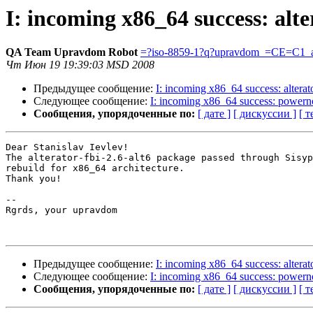
I: incoming x86_64 success: alte
QA Team Upravdom Robot
=?iso-8859-1?q?upravdom_=CE=C1_a
Чт Июн 19 19:39:03 MSD 2008
Предыдущее сообщение:
I: incoming x86_64 success: alterat
Следующее сообщение:
I: incoming x86_64 success: powern
Сообщения, упорядоченные по:
[ дате ]
[ дискуссии ]
[ т
Dear Stanislav Ievlev!

The alterator-fbi-2.6-alt6 package passed through Sisyp
rebuild for x86_64 architecture.

Thank you!

-- 

Rgrds, your upravdom

Предыдущее сообщение:
I: incoming x86_64 success: alterat
Следующее сообщение:
I: incoming x86_64 success: powern
Сообщения, упорядоченные по:
[ дате ]
[ дискуссии ]
[ т