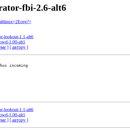
rator-fbi-2.6-alt6
ltlinux=2Eorg?=
or-lookout-1.1-alt6
owd-1.00-alt1
еме ]
[ автору ]
hus incoming

or-lookout-1.1-alt6
owd-1.00-alt1
еме ]
[ автору ]