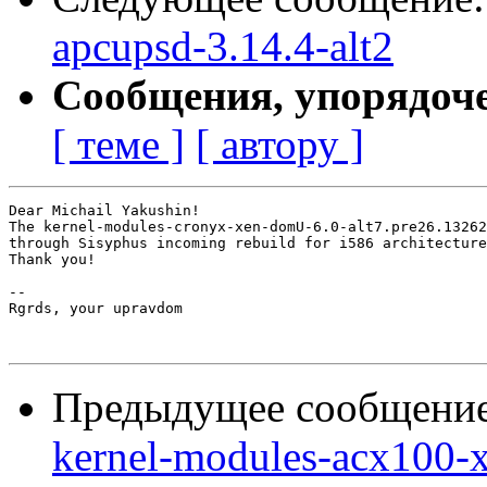
apcupsd-3.14.4-alt2
Сообщения, упорядоч
[ теме ]
[ автору ]
Dear Michail Yakushin!

The kernel-modules-cronyx-xen-domU-6.0-alt7.pre26.13262
through Sisyphus incoming rebuild for i586 architecture
Thank you!

-- 

Rgrds, your upravdom

Предыдущее сообщени
kernel-modules-acx100