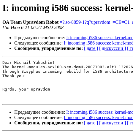
I: incoming i586 success: kern
QA Team Upravdom Robot
=?iso-8859-1?q?upravdom_=CE=C1_a
Пт Июн 6 21:06:27 MSD 2008
Предыдущее сообщение:
I: incoming i586 success: kernel-
Следующее сообщение:
I: incoming i586 success: kernel-m
Сообщения, упорядоченные по:
[ дате ]
[ дискуссии ]
[ т
Dear Michail Yakushin!

The kernel-modules-acx100-xen-domU-20071003-alt1.132626
through Sisyphus incoming rebuild for i586 architecture
Thank you!

-- 

Rgrds, your upravdom

Предыдущее сообщение:
I: incoming i586 success: kernel-
Следующее сообщение:
I: incoming i586 success: kernel-m
Сообщения, упорядоченные по:
[ дате ]
[ дискуссии ]
[ т