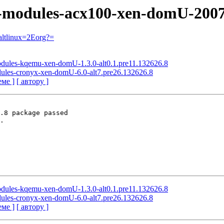
el-modules-acx100-xen-domU-2007
ltlinux=2Eorg?=
modules-kqemu-xen-domU-1.3.0-alt0.1.pre11.132626.8
odules-cronyx-xen-domU-6.0-alt7.pre26.132626.8
еме ]
[ автору ]
.8 package passed

.

modules-kqemu-xen-domU-1.3.0-alt0.1.pre11.132626.8
odules-cronyx-xen-domU-6.0-alt7.pre26.132626.8
еме ]
[ автору ]