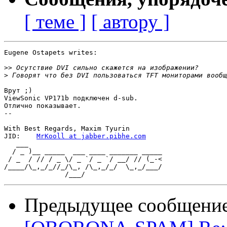
[ теме ]
[ автору ]
Eugene Ostapets writes:

>>
>
Врут ;) 

ViewSonic VP171b подключен d-sub.

Отлично показывает.

-- 

With Best Regards, Maxim Tyurin

JID:	
MrKooll at jabber.pibhe.com
   ___                                 

  / _ )__ _____  ___ ____ _______ _____

 / _  / // / _ \/ _ `/ _ `/ __/ // (_-<

/____/\_,_/_//_/\_, /\_,_/_/  \_,_/___/

Предыдущее сообщени