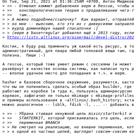
On Tue, Sep 21, 2021 at 01:36:25AM +0700, Антон Мидюков
>
>
>
>
>
>
>
>
https://lists.altlinux.org/pipermail/devel-distro/202
Костик, я буду рад применить уж какой есть ресурс, в то
административный, для пиара любой толковой вещи там, гд
полезна.  Пиши :-)

А rescue, который тоже умеет режим с сессиями (и может 
развёрнут в качестве основы системы, как написал чуть р
-- вполне удачное место для попадания в т.ч. и eepm.

hasher и базовое сборочное окружение, разумеется, насто
что мы не поленились сделать особый образ builder, где 
работают из коробки (и туда я, пользуясь админресурсом 
корявок, зафигачил не только mkimage с mkimage-profiles
и примеры использования в ~altlinux/.bash_history; кста
можно аналогичное -- lsblk, fdisk -l, ... -- добавить в
>
>
>
>
>