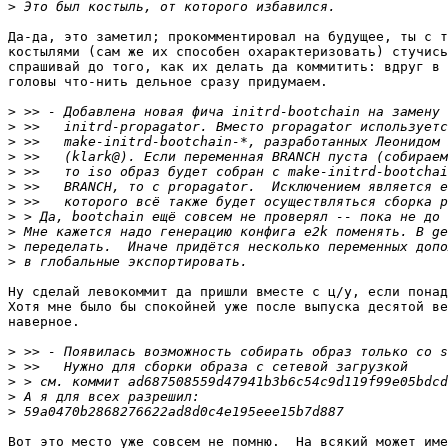
>
Да-да, это заметил; прокомментировал на будущее, ты с т
костылями (сам же их способен охарактеризовать) стучись
спрашивай до того, как их делать да коммитить: вдруг в 
головы что-нить дельное сразу придумаем.

>
>
>
>
>
>
>
>
>
>
>
Ну сделай левокоммит да пришли вместе с ц/у, если понад
Хотя мне было бы спокойней уже после выпуска десятой ве
наверное.

>
>
>
>
>
Вот это место уже совсем не помню.  На всякий может име