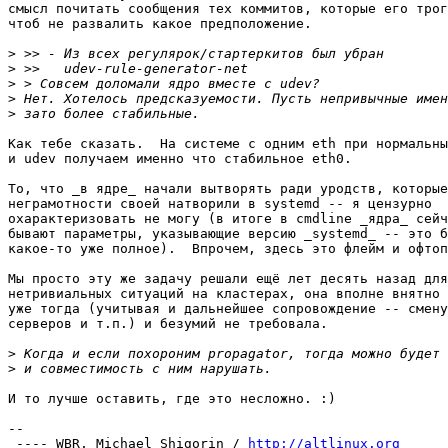
смысл почитать сообщения тех коммитов, которые его трог
чтоб не развалить какое предположение.

>
>
>
>
>
Как тебе сказать.  На системе с одним eth при нормальны
и udev получаем именно что стабильное eth0.

То, что _в ядре_ начали вытворять ради уродств, которые
неграмотности своей натворили в systemd -- я цензурно

охарактеризовать не могу (в итоге в cmdline _ядра_ сейч
бывают параметры, указывающие версию _systemd_ -- это б
какое-то уже полное).  Впрочем, здесь это флейм и офтоп
Мы просто эту же задачу решали ещё лет десять назад для
нетривиальных ситуаций на кластерах, она вполне внятно 
уже тогда (учитывая и дальнейшее сопровождение -- смену
серверов и т.п.) и безумий не требовала.

>
>
И то лучше оставить, где это несложно. :)

-- 

 ---- WBR, Michael Shigorin / 
http://altlinux.org