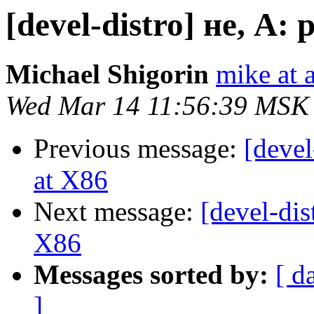
[devel-distro] не, A:
Michael Shigorin
mike at a
Wed Mar 14 11:56:39 MSK
Previous message:
[devel
at X86
Next message:
[devel-dis
X86
Messages sorted by:
[ d
]