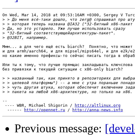
On Wed, Mar 14, 2018 at 09:53:16AM +0300, Sergey V Turc
>
>
>
>
>
Ммм... а для чего ещё есть biarch?  Понятно, что может 
и для armh/aarch64, и для mipsel/mips64el, и для e2k/e2
но какие именно префиксы-то сейчас писать тогда в обраб
Или ты к тому, что лучше прямщас закладывать ключслова

без привязки к текущей ситуации с x86-only biarch?

>
>
>
>
-- 

 ---- WBR, Michael Shigorin / 
http://altlinux.org
  ------ 
http://opennet.ru
 / 
http://anna-news.info
Previous message:
[devel