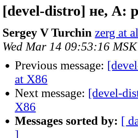
[devel-distro] не, A:
Sergey V Turchin
zerg at a
Wed Mar 14 09:53:16 MSK
Previous message:
[devel
at X86
Next message:
[devel-dis
X86
Messages sorted by:
[ d
]