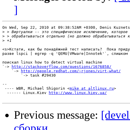
]
On Wed, Sep 22, 2010 at 09:38:52AM +0300, Denis Kuznets
>
>
>
<s>Кстати, как бы понадёжней тест написать?  Пока приду
разве lspci | egrep -q 'QEMU|VMware|Innotek'`, слишком 
поискал linux how to detect virtual machine

`-> 
http://stackoverflow.com/questions/1676858/
    `-> 
http://people.redhat.com/~rjones/virt-what/
        `-> task #29430

-- 

 ---- WBR, Michael Shigorin <
mike at altlinux.ru
>

  ------ Linux.Kiev 
http://www.linux.kiev.ua/
Previous message:
[devel
сборки