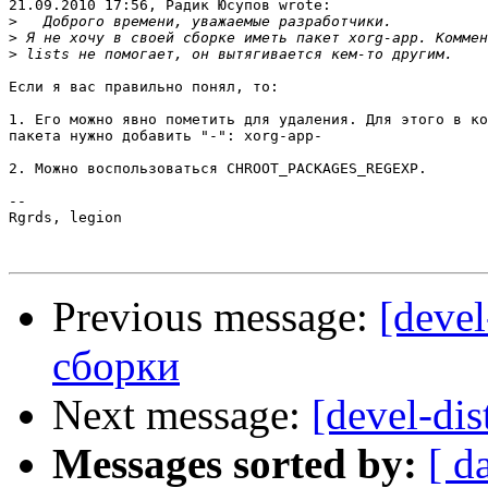
21.09.2010 17:56, Радик Юсупов wrote:

>
>
>
Если я вас правильно понял, то:

1. Его можно явно пометить для удаления. Для этого в ко
пакета нужно добавить "-": xorg-app-

2. Можно воспользоваться CHROOT_PACKAGES_REGEXP.

-- 

Rgrds, legion

Previous message:
[devel
сборки
Next message:
[devel-dis
Messages sorted by:
[ d