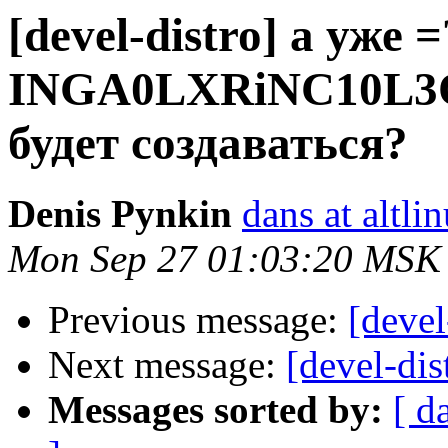
[devel-distro] а уже 
INGA0LXRiNC10L3Qv
будет создаваться?
Denis Pynkin
dans at altli
Mon Sep 27 01:03:20 MSK
Previous message:
[devel
Next message:
[devel-dis
Messages sorted by:
[ d