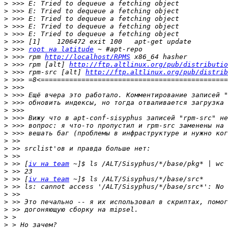
>
>
>
>
>
>
>
 >>> 
root на latitude
>
 >>> rpm 
http://localhost/RPMS
>
 >>> rpm [alt] 
http://ftp.altlinux.org/pub/distributio
>
 >>> rpm-src [alt] 
http://ftp.altlinux.org/pub/distrib
>
>
>
>
>
>
>
>
>
>
>
>
 >> [
iv на team
>
>
 >> [
iv на team
>
>
>
>
>
>