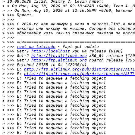
>
>
>
>
>
>
>
>
>
>
>
 >>> 
root на latitude
>
 >>> Get:1 
http://localhost
>
 >>> Get:2 
http://ftp.altlinux.org
>
 >>> Get:3 
http://ftp.altlinux.org
>
>
 >>> E: 
http://ftp.altlinux.org/pub/distributions/ALTL
>
 >>> E: 
http://ftp.altlinux.org/pub/distributions/ALTL
>
>
>
>
>
>
>
>
>
>
>
>
>