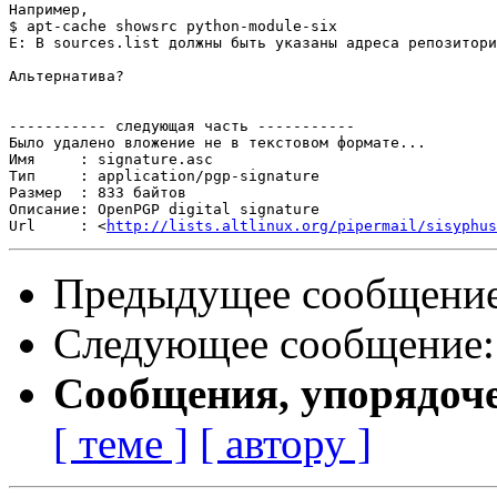
Например,

$ apt-cache showsrc python-module-six

E: В sources.list должны быть указаны адреса репозитори
Альтернатива?

----------- следующая часть -----------

Было удалено вложение не в текстовом формате...

Имя     : signature.asc

Тип     : application/pgp-signature

Размер  : 833 байтов

Описание: OpenPGP digital signature

Url     : <
http://lists.altlinux.org/pipermail/sisyphus
Предыдущее сообщени
Следующее сообщение
Сообщения, упорядоч
[ теме ]
[ автору ]