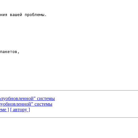
ния вашей проблемы.

пакетов, 

полуобновленной" системы
олуобновленной" системы
еме ]
[ автору ]