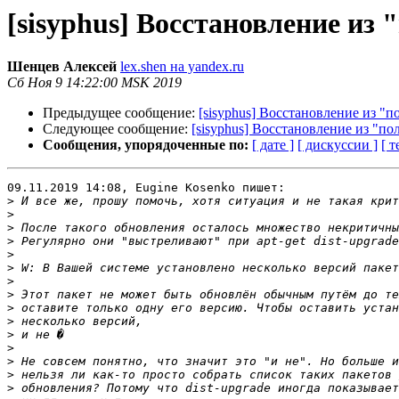
[sisyphus] Восстановление из
Шенцев Алексей
lex.shen на yandex.ru
Сб Ноя 9 14:22:00 MSK 2019
Предыдущее сообщение:
[sisyphus] Восстановление из "
Следующее сообщение:
[sisyphus] Восстановление из "п
Сообщения, упорядоченные по:
[ дате ]
[ дискуссии ]
[ т
09.11.2019 14:08, Eugine Kosenko пишет:

>
>
>
>
>
>
>
>
>
>
>
>
>
>
>