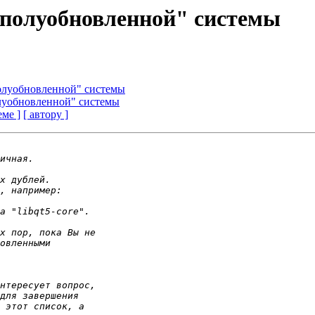
 "полуобновленной" системы
полуобновленной" системы
олуобновленной" системы
еме ]
[ автору ]