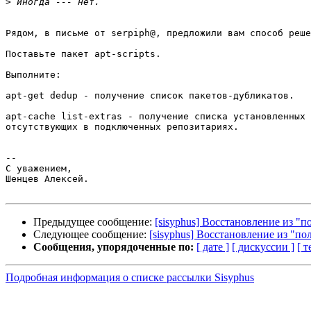
>
Рядом, в письме от serpiph@, предложили вам способ реше
Поставьте пакет apt-scripts.

Выполните:

apt-get dedup - получение список пакетов-дубликатов.

apt-cache list-extras - получение списка установленных 
отсутствующих в подключенных репозитариях.

-- 

С уважением,

Шенцев Алексей.

Предыдущее сообщение:
[sisyphus] Восстановление из "
Следующее сообщение:
[sisyphus] Восстановление из "п
Сообщения, упорядоченные по:
[ дате ]
[ дискуссии ]
[ т
Подробная информация о списке рассылки Sisyphus