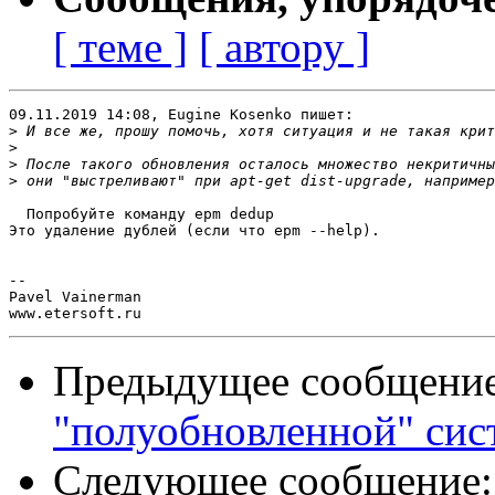
[ теме ]
[ автору ]
09.11.2019 14:08, Eugine Kosenko пишет:

>
>
>
>
  Попробуйте команду epm dedup

Это удаление дублей (если что epm --help).

-- 

Pavel Vainerman

Предыдущее сообщени
"полуобновленной" си
Следующее сообщение