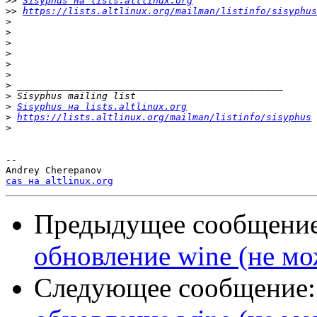
>>
Sisyphus на lists.altlinux.org
>>
https://lists.altlinux.org/mailman/listinfo/sisyphus
>
>
>
>
>
>
>
>
>
Sisyphus на lists.altlinux.org
>
https://lists.altlinux.org/mailman/listinfo/sisyphus
>
-- 

cas на altlinux.org
Предыдущее сообщени
обновление wine (не м
Следующее сообщение