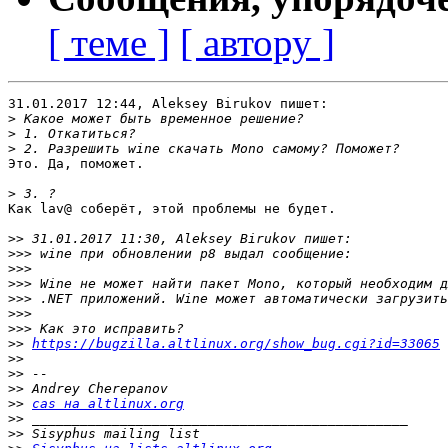
[ теме ]
[ автору ]
31.01.2017 12:44, Aleksey Birukov пишет:

>
>
>
Это. Да, поможет.

>
Как lav@ соберёт, этой проблемы не будет.

>>
>>>
>>>
>>>
>>>
>>>
>>>
>>
https://bugzilla.altlinux.org/show_bug.cgi?id=33065
>>
>>
>>
>>
cas на altlinux.org
>>
>>