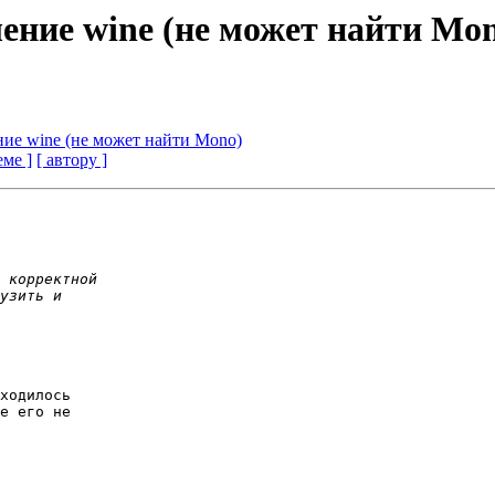
ление wine (не может найти Mo
ние wine (не может найти Mono)
еме ]
[ автору ]
ходилось

e его не
