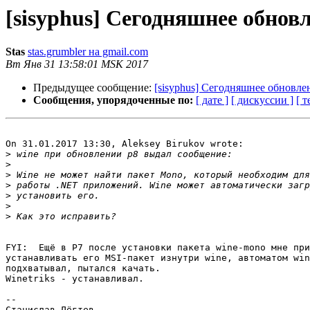
[sisyphus] Сегодняшнее обнов
Stas
stas.grumbler на gmail.com
Вт Янв 31 13:58:01 MSK 2017
Предыдущее сообщение:
[sisyphus] Сегодняшнее обновле
Сообщения, упорядоченные по:
[ дате ]
[ дискуссии ]
[ т
On 31.01.2017 13:30, Aleksey Birukov wrote:

>
>
>
>
>
>
>
FYI:  Ещё в P7 после установки пакета wine-mono мне при
устанавливать его MSI-пакет изнутри wine, автоматом win
подхватывал, пытался качать.

Winetriks - устанавливал.

-- 

Станислав Дёгтев
