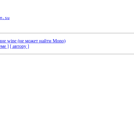
n.su
ние wine (не может найти Mono)
еме ]
[ автору ]