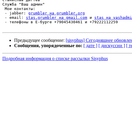
Служба "Ваш админ"

 Мои контакты:

 - jabber: 
grumbler на grumbler.org
 - email: 
stas.grumbler на gmail.com
 и 
stas на vashadmi
 - телефоны в Е-бурге +79045430461 и +79222112259

Предыдущее сообщение:
[sisyphus] Сегодняшнее обновле
Сообщения, упорядоченные по:
[ дате ]
[ дискуссии ]
[ т
Подробная информация о списке рассылки Sisyphus