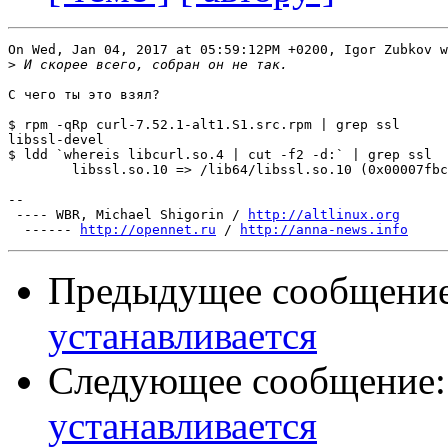
On Wed, Jan 04, 2017 at 05:59:12PM +0200, Igor Zubkov w
>
С чего ты это взял?

$ rpm -qRp curl-7.52.1-alt1.S1.src.rpm | grep ssl

libssl-devel  

$ ldd `whereis libcurl.so.4 | cut -f2 -d:` | grep ssl

        libssl.so.10 => /lib64/libssl.so.10 (0x00007fbc
-- 

 ---- WBR, Michael Shigorin / 
http://altlinux.org
  ------ 
http://opennet.ru
 / 
http://anna-news.info
Предыдущее сообщени
устанавливается
Следующее сообщение
устанавливается