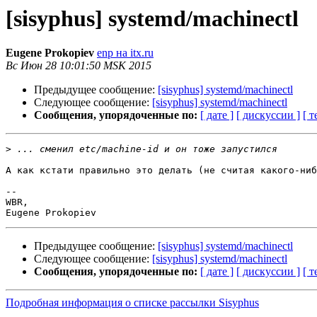
[sisyphus] systemd/machinectl
Eugene Prokopiev
enp на itx.ru
Вс Июн 28 10:01:50 MSK 2015
Предыдущее сообщение:
[sisyphus] systemd/machinectl
Следующее сообщение:
[sisyphus] systemd/machinectl
Сообщения, упорядоченные по:
[ дате ]
[ дискуссии ]
[ т
>
А как кстати правильно это делать (не считая какого-ниб
-- 

WBR,

Предыдущее сообщение:
[sisyphus] systemd/machinectl
Следующее сообщение:
[sisyphus] systemd/machinectl
Сообщения, упорядоченные по:
[ дате ]
[ дискуссии ]
[ т
Подробная информация о списке рассылки Sisyphus