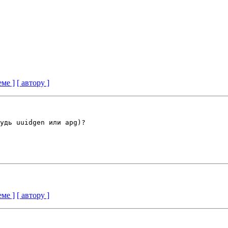
еме ]
[ автору ]
удь uuidgen или apg)?

еме ]
[ автору ]