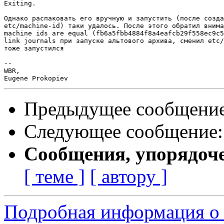
Exiting.

Однако распаковать его вручную и запустить (после созда
etc/machine-id) таки удалось. После этого обратил внима
machine ids are equal (fb6a5fbb4884f8a4eafcb29f558ec9c5
link journals при запуске альтового архива, сменил etc/
тоже запустился

-- 

WBR,

Предыдущее сообщени
Следующее сообщение
Сообщения, упорядоч
[ теме ]
[ автору ]
Подробная информация о 