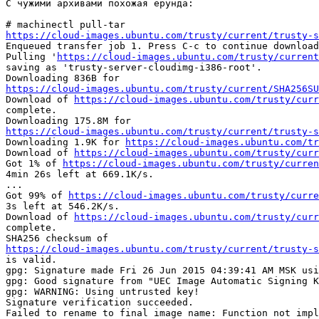
C чужими архивами похожая ерунда:

https://cloud-images.ubuntu.com/trusty/current/trusty-s

Enqueued transfer job 1. Press C-c to continue download
Pulling '
https://cloud-images.ubuntu.com/trusty/curren
saving as 'trusty-server-cloudimg-i386-root'.

https://cloud-images.ubuntu.com/trusty/current/SHA256SU

Download of 
https://cloud-images.ubuntu.com/trusty/curr
complete.

https://cloud-images.ubuntu.com/trusty/current/trusty-s

Downloading 1.9K for 
https://cloud-images.ubuntu.com/tr
Download of 
https://cloud-images.ubuntu.com/trusty/curr
Got 1% of 
https://cloud-images.ubuntu.com/trusty/curren
4min 26s left at 669.1K/s.

...

Got 99% of 
https://cloud-images.ubuntu.com/trusty/curre
3s left at 546.2K/s.

Download of 
https://cloud-images.ubuntu.com/trusty/curr
complete.

https://cloud-images.ubuntu.com/trusty/current/trusty-s

is valid.

gpg: Signature made Fri 26 Jun 2015 04:39:41 AM MSK usi
gpg: Good signature from "UEC Image Automatic Signing K
gpg: WARNING: Using untrusted key!

Signature verification succeeded.

Failed to rename to final image name: Function not impl