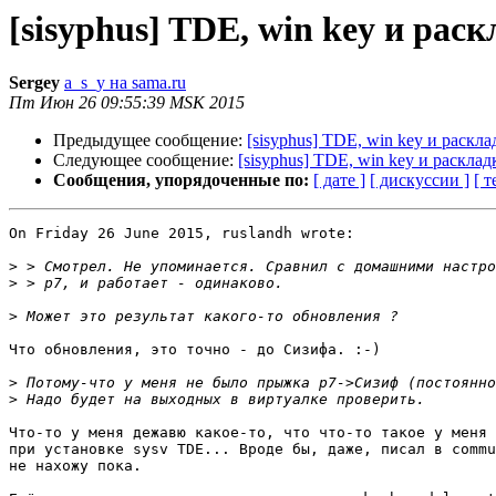
[sisyphus] TDE, win key и рас
Sergey
a_s_y на sama.ru
Пт Июн 26 09:55:39 MSK 2015
Предыдущее сообщение:
[sisyphus] TDE, win key и раскла
Следующее сообщение:
[sisyphus] TDE, win key и расклад
Сообщения, упорядоченные по:
[ дате ]
[ дискуссии ]
[ т
On Friday 26 June 2015, ruslandh wrote:

>
>
>
Что обновления, это точно - до Сизифа. :-)

>
>
Что-то у меня дежавю какое-то, что что-то такое у меня 
при установке sysv TDE... Вроде бы, даже, писал в commu
не нахожу пока. 
