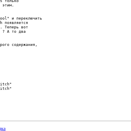
s только

 этим. 

ool" и переключить

h появляется

. Теперь вот

 ? А то два

рого содержания,

itch"

itch"

дка