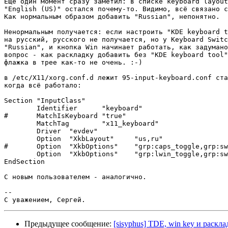
Ещё один момент сразу заметил: в списке keyboard layout
"English (US)" остался почему-то. Видимо, всё связано с
Как нормальным образом добавить "Russian", непонятно.

Ненормальным получается: если настроить "KDE keyboard t
на русский, русского не получается, но у Keyboard Switc
"Russian", и кнопка Win начинает работать, как задумано
вопрос - как раскладку добавить без "KDE keyboard tool"
флажка в трее как-то не очень. :-)

в /etc/X11/xorg.conf.d лежит 95-input-keyboard.conf ста
когда всё работало:

Section "InputClass"

        Identifier      "keyboard"

#       MatchIsKeyboard "true"

        MatchTag        "x11_keyboard"

        Driver  "evdev"

        Option  "XkbLayout"     "us,ru"

#       Option  "XkbOptions"    "grp:caps_toggle,grp:sw
        Option  "XkbOptions"    "grp:lwin_toggle,grp:sw
EndSection

С новым пользователем - аналогично.

-- 

Предыдущее сообщение:
[sisyphus] TDE, win key и раскла