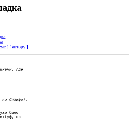
кладка
дка
ка
еме ]
[ автору ]
уже было

nity@, но
