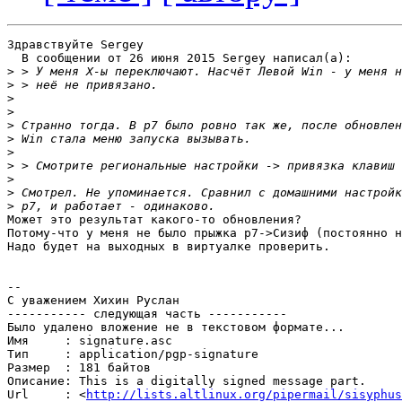
Здравствуйте Sergey

  В сообщении от 26 июня 2015 Sergey написал(a):

>
>
>
>
>
>
>
>
>
>
>
Может это результат какого-то обновления? 

Потому-что у меня не было прыжка p7->Сизиф (постоянно н
Надо будет на выходных в виртуалке проверить.

-- 

С уважением Хихин Руслан

----------- следующая часть -----------

Было удалено вложение не в текстовом формате...

Имя     : signature.asc

Тип     : application/pgp-signature

Размер  : 181 байтов

Описание: This is a digitally signed message part.

Url     : <
http://lists.altlinux.org/pipermail/sisyphus