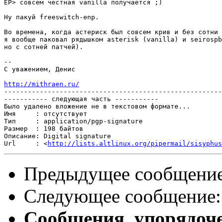
EP> совсем честная vanilla получается ;)

Ну пакуй freeswitch-enp.

Во времена, когда астериск был совсем крив и без сотни 
я вообще паковал рядышком asterisk (vanilla) и seirospb
но с сотней патчей).

-- 

С уважением, Денис

http://mithraen.ru/

-------------------------------------------------------
----------- следующая часть -----------

Было удалено вложение не в текстовом формате...

Имя     : отсутствует

Тип     : application/pgp-signature

Размер  : 198 байтов

Описание: Digital signature

Url     : <
http://lists.altlinux.org/pipermail/sisyphus
Предыдущее сообщени
Следующее сообщение
Сообщения, упорядоч