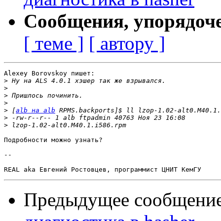
Сообщения, упорядоч
[ теме ]
[ автору ]
Alexey Borovskoy пишет:

>
>
>
>
>
 [
alb на alb
>
>
Подробности можно узнать?

-- 

Предыдущее сообщени