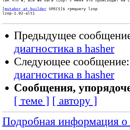
Так что ж, всё же бага lzop? У меня это происходит на С
[
mutabor at builder
 SPECS]$ rpmquery lzop

lzop-1.02-alt1

Предыдущее сообщени
диагностика в hasher
Следующее сообщение
диагностика в hasher
Сообщения, упорядоч
[ теме ]
[ автору ]
Подробная информация о 