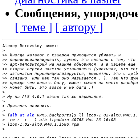
Сообщения, упорядоч
[ теме ]
[ автору ]
Alexey Borovskoy пишет:

>
>>
>>
>>
>>
>>
>>
>>
>>
>
>
>
>
>
>
 [
alb at alb
>
>
>