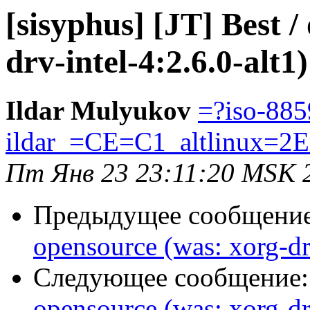
[sisyphus] [JT] Best 
drv-intel-4:2.6.0-alt1)
Ildar Mulyukov
=?iso-885
ildar_=CE=C1_altlinux=2E
Пт Янв 23 23:11:20 MSK 
Предыдущее сообщени
opensource (was: xorg-drv
Следующее сообщение
opensource (was: xorg-drv