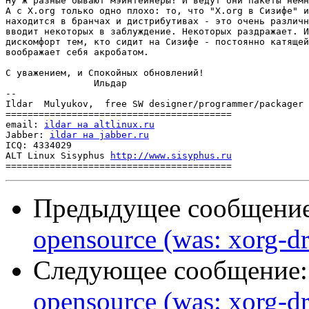
Ну ж разные бывают мэйнтейнеры! И ведут они пакеты немн
А с X.org только одно плохо: то, что "X.org в Сизифе" и
находится в бранчах и дистрибутивах - это очень различн
вводит некоторых в заблуждение. Некоторых раздражает. И
дискомфорт тем, кто сидит на Сизифе - постоянно катящей
воображает себя акробатом.

С уважением, и Спокойных обновлений!

		Ильдар

-- 

Ildar  Mulyukov,  free SW designer/programmer/packager

=========================================

email: 
ildar на altlinux.ru
Jabber: 
ildar на jabber.ru
ICQ: 4334029

ALT Linux Sisyphus 
http://www.sisyphus.ru
Предыдущее сообщени
opensource (was: xorg-drv
Следующее сообщение
opensource (was: xorg-drv