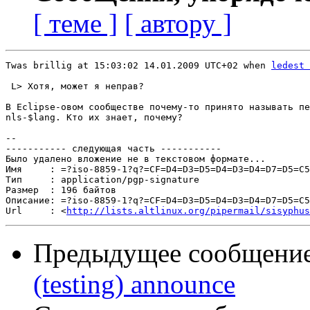
[ теме ]
[ автору ]
Twas brillig at 15:03:02 14.01.2009 UTC+02 when 
ledest 
 L> Хотя, может я неправ?

В Eclipse-овом сообществе почему-то принято называть пе
nls-$lang. Кто их знает, почему?

-- 

----------- следующая часть -----------

Было удалено вложение не в текстовом формате...

Имя     : =?iso-8859-1?q?=CF=D4=D3=D5=D4=D3=D4=D7=D5=C5
Тип     : application/pgp-signature

Размер  : 196 байтов

Описание: =?iso-8859-1?q?=CF=D4=D3=D5=D4=D3=D4=D7=D5=C5
Url     : <
http://lists.altlinux.org/pipermail/sisyphus
Предыдущее сообщени
(testing) announce