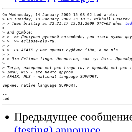
On Wednesday, 14 January 2009 15:03:02 Led wrote:

>
>
 > Twas brillig at 22:21:17 13.01.2009 UTC+02 when 
led
>
>
>
>
>
>
>
>
>
>
>
>
Вернее, native language SUPPORT.

-- 

Предыдущее сообщени
(testing) announce