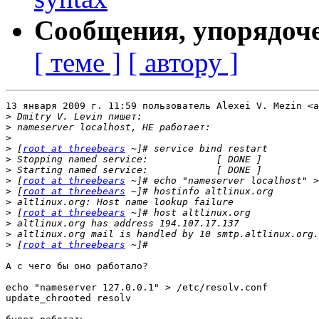
Сообщения, упорядоч
[ теме ]
[ автору ]
13 января 2009 г. 11:59 пользователь Alexei V. Mezin <a
>
>
>
>
 [
root at threebears
>
>
>
 [
root at threebears
>
 [
root at threebears
>
>
 [
root at threebears
>
>
>
 [
root at threebears
А с чего бы оно работало?

echo "nameserver 127.0.0.1" > /etc/resolv.conf

update_chrooted resolv
