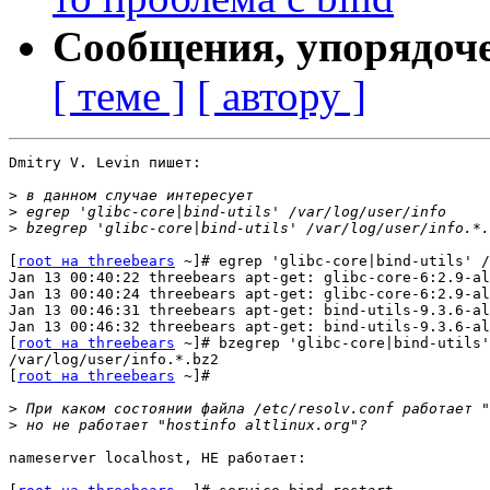
Сообщения, упорядоч
[ теме ]
[ автору ]
Dmitry V. Levin пишет:

>
>
>
[
root на threebears
 ~]# egrep 'glibc-core|bind-utils' /
Jan 13 00:40:22 threebears apt-get: glibc-core-6:2.9-al
Jan 13 00:40:24 threebears apt-get: glibc-core-6:2.9-al
Jan 13 00:46:31 threebears apt-get: bind-utils-9.3.6-al
Jan 13 00:46:32 threebears apt-get: bind-utils-9.3.6-al
[
root на threebears
 ~]# bzegrep 'glibc-core|bind-utils'
/var/log/user/info.*.bz2

[
root на threebears
 ~]#

>
>
nameserver localhost, НЕ работает:
