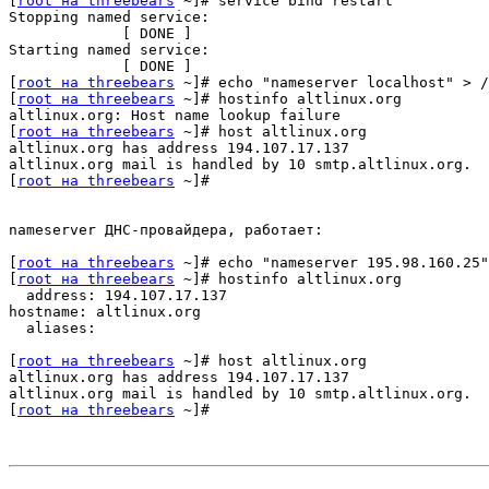
[
root на threebears
 ~]# service bind restart

Stopping named service: 

             [ DONE ]

Starting named service: 

             [ DONE ]

[
root на threebears
 ~]# echo "nameserver localhost" > /
[
root на threebears
 ~]# hostinfo altlinux.org

altlinux.org: Host name lookup failure

[
root на threebears
 ~]# host altlinux.org

altlinux.org has address 194.107.17.137

altlinux.org mail is handled by 10 smtp.altlinux.org.

[
root на threebears
 ~]#

nameserver ДНС-провайдера, работает:

[
root на threebears
 ~]# echo "nameserver 195.98.160.25"
[
root на threebears
 ~]# hostinfo altlinux.org

  address: 194.107.17.137

hostname: altlinux.org

  aliases:

[
root на threebears
 ~]# host altlinux.org

altlinux.org has address 194.107.17.137

altlinux.org mail is handled by 10 smtp.altlinux.org.

[
root на threebears
 ~]#
