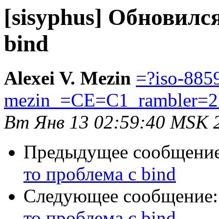
[sisyphus] Обновилс
bind
Alexei V. Mezin
=?iso-8859
mezin_=CE=C1_rambler=2
Вт Янв 13 02:59:40 MSK 
Предыдущее сообщени
то проблема с bind
Следующее сообщение
то проблема с bind