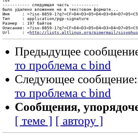
ldv

----------- следующая часть -----------

Было удалено вложение не в текстовом формате...

Имя     : =?iso-8859-1?q?=CF=D4=D3=D5=D4=D3=D4=D7=D5=C5
Тип     : application/pgp-signature

Размер  : 197 байтов

Описание: =?iso-8859-1?q?=CF=D4=D3=D5=D4=D3=D4=D7=D5=C5
Url     : <
http://lists.altlinux.org/pipermail/sisyphus
Предыдущее сообщени
то проблема с bind
Следующее сообщение
то проблема с bind
Сообщения, упорядоч
[ теме ]
[ автору ]