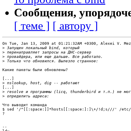
Сообщения, упорядоч
[ теме ]
[ автору ]
On Tue, Jan 13, 2009 at 01:21:32AM +0300, Alexei V. Mez
>
>
>
>
Какие пакеты были обновлены?

[...]

>
[...]

>
>
Что выводит команда

$ sed '/^[[:space:]]*hosts[[:space:]:]\+/!d;s///' /etc/
?

-- 
