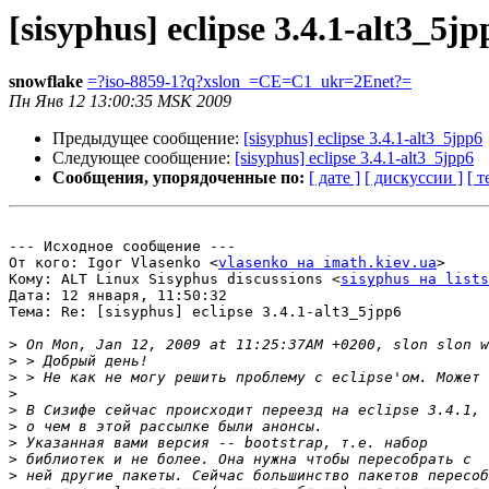
[sisyphus] eclipse 3.4.1-alt3_5jp
snowflake
=?iso-8859-1?q?xslon_=CE=C1_ukr=2Enet?=
Пн Янв 12 13:00:35 MSK 2009
Предыдущее сообщение:
[sisyphus] eclipse 3.4.1-alt3_5jpp6
Следующее сообщение:
[sisyphus] eclipse 3.4.1-alt3_5jpp6
Сообщения, упорядоченные по:
[ дате ]
[ дискуссии ]
[ т
--- Исходное сообщение ---

От кого: Igor Vlasenko <
vlasenko на imath.kiev.ua
>

Кому: ALT Linux Sisyphus discussions <
sisyphus на lists
Дата: 12 января, 11:50:32

Тема: Re: [sisyphus] eclipse 3.4.1-alt3_5jpp6

>
>
>
>
>
>
>
>
>