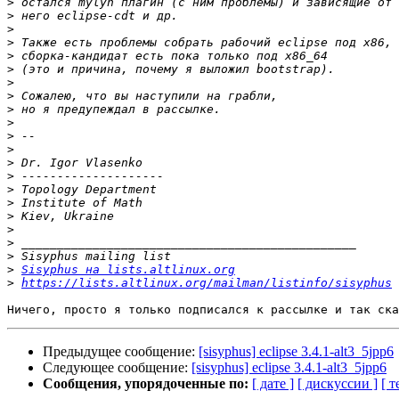
>
>
>
>
>
>
>
>
>
>
>
>
>
>
>
>
>
>
>
>
>
Sisyphus на lists.altlinux.org
>
https://lists.altlinux.org/mailman/listinfo/sisyphus
Предыдущее сообщение:
[sisyphus] eclipse 3.4.1-alt3_5jpp6
Следующее сообщение:
[sisyphus] eclipse 3.4.1-alt3_5jpp6
Сообщения, упорядоченные по:
[ дате ]
[ дискуссии ]
[ т