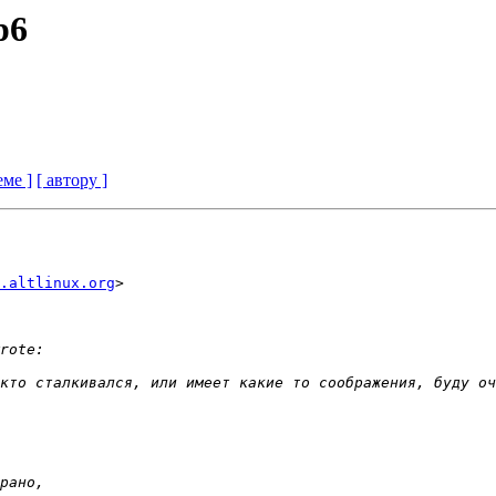
p6
еме ]
[ автору ]
.altlinux.org
>
