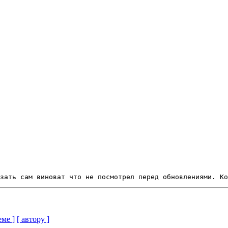
еме ]
[ автору ]