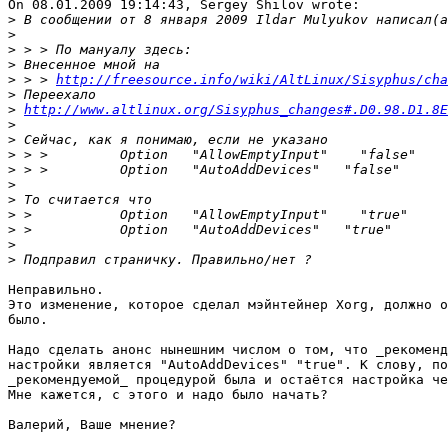
On 08.01.2009 19:14:43, Sergey Shilov wrote:

>
>
>
>
>
 > > 
http://freesource.info/wiki/AltLinux/Sisyphus/cha
>
>
http://www.altlinux.org/Sisyphus_changes#.D0.98.D1.8E
>
>
>
>
>
>
>
>
>
>
Неправильно.

Это изменение, которое сделал мэйнтейнер Xorg, должно о
было.

Надо сделать анонс нынешним числом о том, что _рекоменд
настройки является "AutoAddDevices" "true". К слову, по
_рекомендуемой_ процедурой была и остаётся настройка че
Мне кажется, с этого и надо было начать?

Валерий, Ваше мнение?
