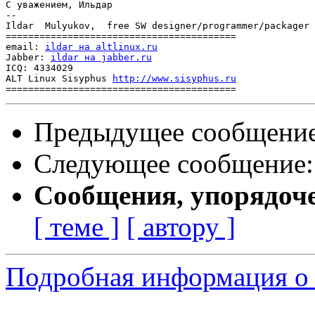
С уважением, Ильдар

-- 

Ildar  Mulyukov,  free SW designer/programmer/packager

=========================================

email: 
ildar на altlinux.ru
Jabber: 
ildar на jabber.ru
ICQ: 4334029

ALT Linux Sisyphus 
http://www.sisyphus.ru
Предыдущее сообщени
Следующее сообщение
Сообщения, упорядоч
[ теме ]
[ автору ]
Подробная информация о 