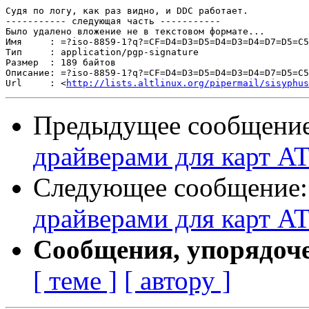
Судя по логу, как раз видно, и DDC работает.

----------- следующая часть -----------

Было удалено вложение не в текстовом формате...

Имя     : =?iso-8859-1?q?=CF=D4=D3=D5=D4=D3=D4=D7=D5=C5
Тип     : application/pgp-signature

Размер  : 189 байтов

Описание: =?iso-8859-1?q?=CF=D4=D3=D5=D4=D3=D4=D7=D5=C5
Url     : <
http://lists.altlinux.org/pipermail/sisyphus
Предыдущее сообщени
драйверами для карт ATI
Следующее сообщение
драйверами для карт ATI
Сообщения, упорядоч
[ теме ]
[ автору ]