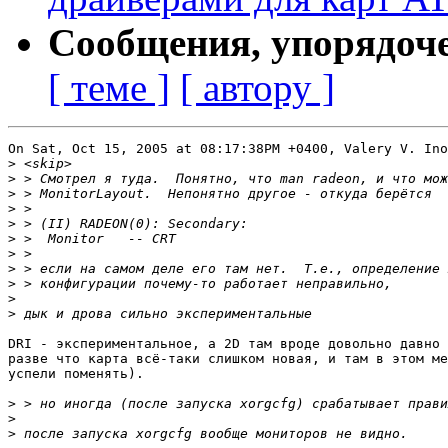
Сообщения, упорядоч
[ теме ]
[ автору ]
On Sat, Oct 15, 2005 at 08:17:38PM +0400, Valery V. Ino
>
>
>
>
>
>
>
>
>
>
>
DRI - экспериментальное, а 2D там вроде довольно давно 
разве что карта всё-таки слишком новая, и там в этом ме
успели поменять).

>
>
>